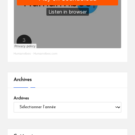
Humanvibes
·
Humanvibes.com
Archives
Archives