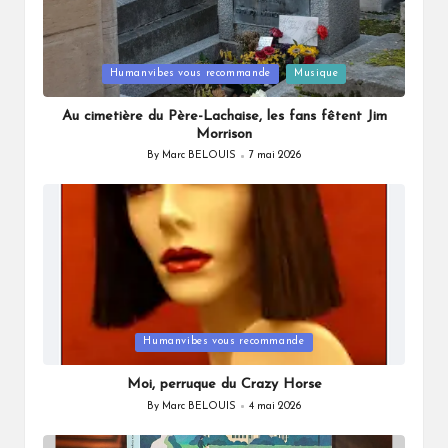
Posted
Humanvibes vous recommande
Musique
in
Au cimetière du Père-Lachaise, les fans fêtent Jim
Morrison
By
Marc BELOUIS
7 mai 2026
Posted
by
Posted
Humanvibes vous recommande
in
Moi, perruque du Crazy Horse
By
Marc BELOUIS
4 mai 2026
Posted
by