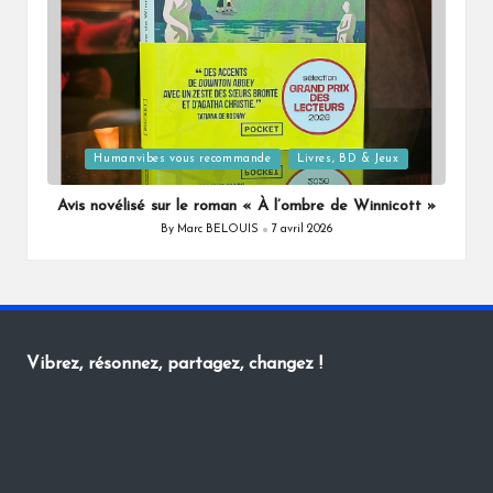
Posted
Humanvibes vous recommande
Livres, BD & Jeux
in
Avis novélisé sur le roman « À l’ombre de Winnicott »
By
Marc BELOUIS
7 avril 2026
Posted
by
Vibrez, résonnez, partagez, changez !