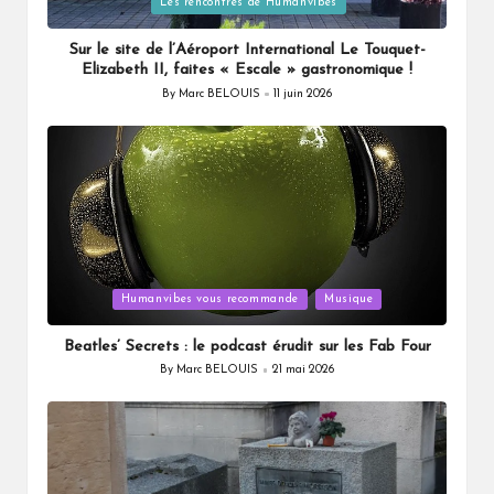
Les rencontres de Humanvibes
in
Sur le site de l’Aéroport International Le Touquet-
Elizabeth II, faites « Escale » gastronomique !
By
Marc BELOUIS
11 juin 2026
Posted
by
Posted
Humanvibes vous recommande
Musique
in
Beatles’ Secrets : le podcast érudit sur les Fab Four
By
Marc BELOUIS
21 mai 2026
Posted
by