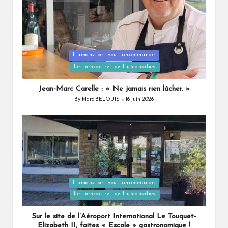
Humanvibes vous recommande
Posted
Les rencontres de Humanvibes
in
Jean-Marc Carelle : « Ne jamais rien lâcher. »
By
Marc BELOUIS
16 juin 2026
Posted
by
Humanvibes vous recommande
Posted
Les rencontres de Humanvibes
in
Sur le site de l’Aéroport International Le Touquet-
Elizabeth II, faites « Escale » gastronomique !