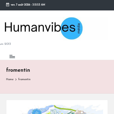
ven. 7 août 2026
-
3:51:53 AM
Skip
to
content
M
is 2013
fromentin
B
Home
fromentin