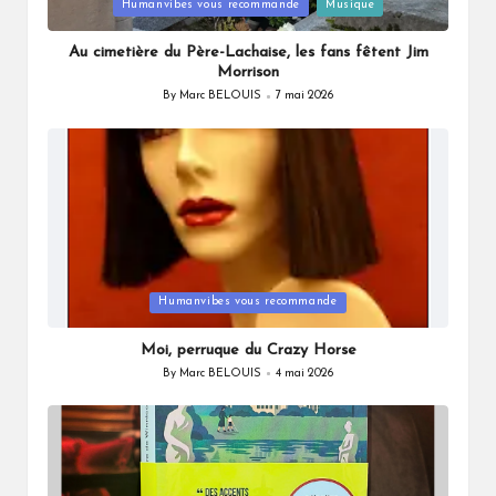
Posted
Humanvibes vous recommande
Musique
in
Au cimetière du Père-Lachaise, les fans fêtent Jim
Morrison
By
Marc BELOUIS
7 mai 2026
Posted
by
Posted
Humanvibes vous recommande
in
Moi, perruque du Crazy Horse
By
Marc BELOUIS
4 mai 2026
Posted
by