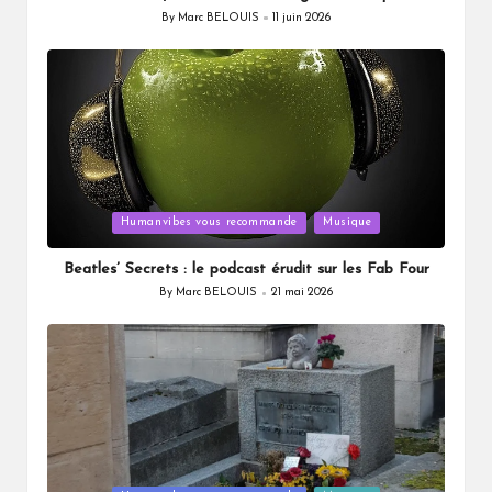
By
Marc BELOUIS
11 juin 2026
Posted
by
Posted
Humanvibes vous recommande
Musique
in
Beatles’ Secrets : le podcast érudit sur les Fab Four
By
Marc BELOUIS
21 mai 2026
Posted
by