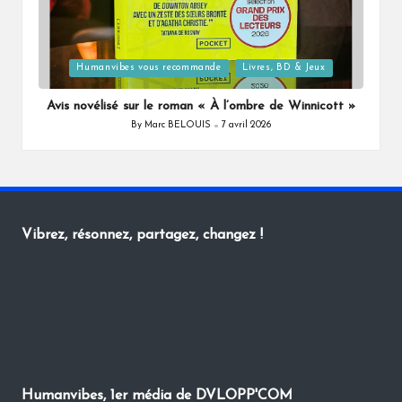
Posted
Humanvibes vous recommande
Livres, BD & Jeux
in
Avis novélisé sur le roman « À l’ombre de Winnicott »
By
Marc BELOUIS
7 avril 2026
Posted
by
Vibrez, résonnez, partagez, changez !
Humanvibes, 1er média de DVLOPP'COM