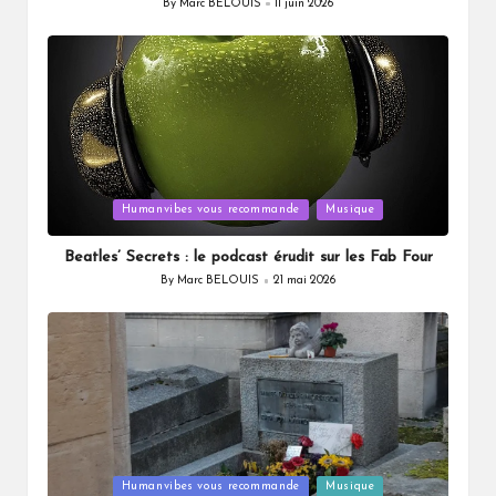
By
Marc BELOUIS
11 juin 2026
Posted
by
Posted
Humanvibes vous recommande
Musique
in
Beatles’ Secrets : le podcast érudit sur les Fab Four
By
Marc BELOUIS
21 mai 2026
Posted
by
Posted
Humanvibes vous recommande
Musique