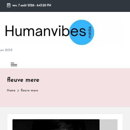
ven. 7 août 2026
-
6:43:29 PM
Skip
to
content
M
is 2013
fleuve mere
B
Home
fleuve mere