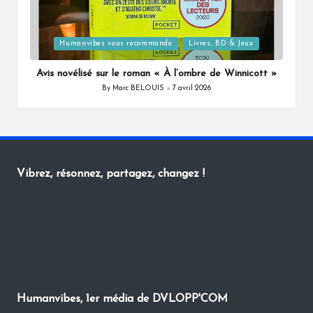
Posted
Humanvibes vous recommande
Livres, BD & Jeux
in
Avis novélisé sur le roman « À l’ombre de Winnicott »
By
Marc BELOUIS
7 avril 2026
Posted
by
Vibrez, résonnez, partagez, changez !
Humanvibes, 1er média de DVLOPP'COM