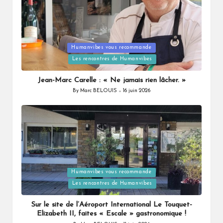
Humanvibes vous recommande
Posted
Les rencontres de Humanvibes
in
Jean-Marc Carelle : « Ne jamais rien lâcher. »
By
Marc BELOUIS
16 juin 2026
Posted
by
Humanvibes vous recommande
Posted
Les rencontres de Humanvibes
in
Sur le site de l’Aéroport International Le Touquet-
Elizabeth II, faites « Escale » gastronomique !