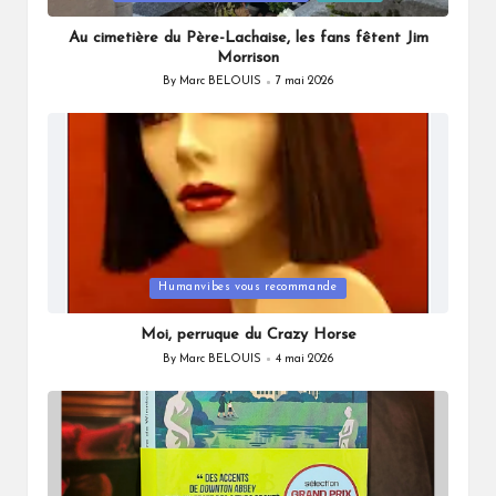
in
Au cimetière du Père-Lachaise, les fans fêtent Jim
Morrison
By
Marc BELOUIS
7 mai 2026
Posted
by
Posted
Humanvibes vous recommande
in
Moi, perruque du Crazy Horse
By
Marc BELOUIS
4 mai 2026
Posted
by