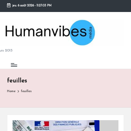
jeu. 6 août 2026
-
11:27:04 PM
Skip
to
content
M
is 2013
feuilles
B
Home
feuilles