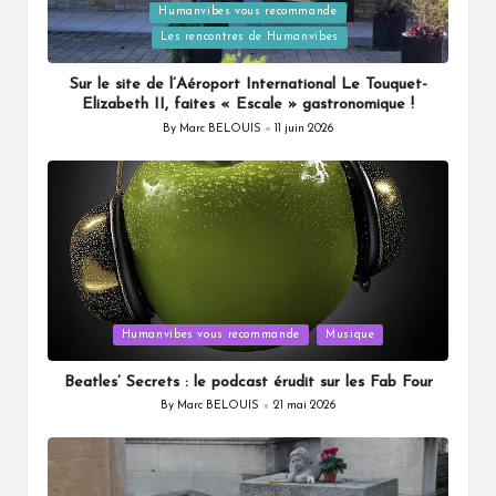
Humanvibes vous recommande
Posted
Les rencontres de Humanvibes
in
Sur le site de l’Aéroport International Le Touquet-
Elizabeth II, faites « Escale » gastronomique !
By
Marc BELOUIS
11 juin 2026
Posted
by
Posted
Humanvibes vous recommande
Musique
in
Beatles’ Secrets : le podcast érudit sur les Fab Four
By
Marc BELOUIS
21 mai 2026
Posted
by