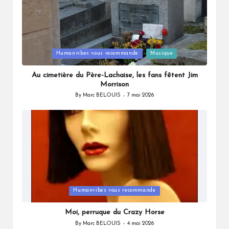
Posted
Humanvibes vous recommande
Musique
in
Au cimetière du Père-Lachaise, les fans fêtent Jim
Morrison
By
Marc BELOUIS
7 mai 2026
Posted
by
Posted
Humanvibes vous recommande
in
Moi, perruque du Crazy Horse
By
Marc BELOUIS
4 mai 2026
Posted