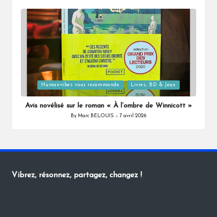
by
Posted
Humanvibes vous recommande
Livres, BD & Jeux
in
Avis novélisé sur le roman « À l’ombre de Winnicott »
By
Marc BELOUIS
7 avril 2026
Posted
by
Vibrez, résonnez, partagez, changez !