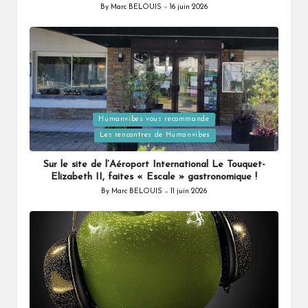
By
Marc BELOUIS
16 juin 2026
Posted
by
Humanvibes vous recommande
Posted
Les rencontres de Humanvibes
in
Sur le site de l’Aéroport International Le Touquet-
Elizabeth II, faites « Escale » gastronomique !
By
Marc BELOUIS
11 juin 2026
Posted
by