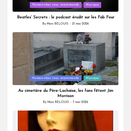
Posted
Humanvibes vous recommande
Musique
in
Beatles’ Secrets : le podcast érudit sur les Fab Four
By
Marc BELOUIS
21 mai 2026
Posted
by
Posted
Humanvibes vous recommande
Musique
in
Au cimetière du Père-Lachaise, les fans fêtent Jim
Morrison
By
Marc BELOUIS
7 mai 2026
Posted
by