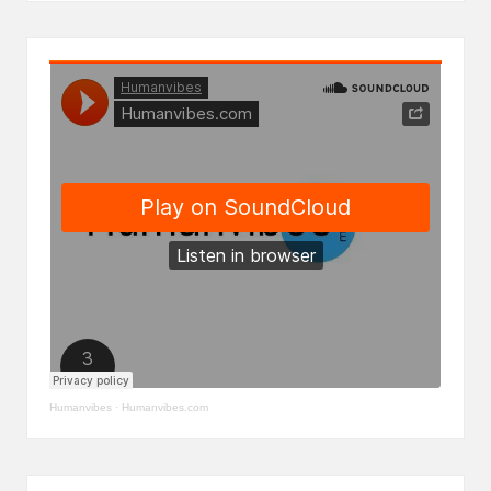
Humanvibes
·
Humanvibes.com