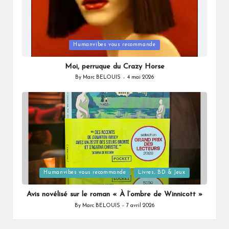
Posted
Humanvibes vous recommande
in
Moi, perruque du Crazy Horse
By
Marc BELOUIS
4 mai 2026
Posted
by
Posted
Humanvibes vous recommande
Livres, BD & Jeux
in
Avis novélisé sur le roman « À l’ombre de Winnicott »
By
Marc BELOUIS
7 avril 2026
Posted
by