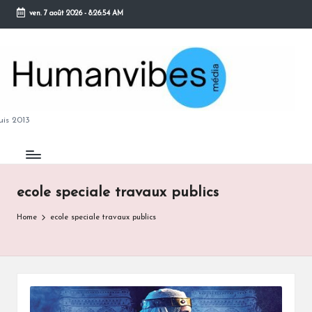
ven. 7 août 2026
-
8:26:55 AM
Skip
to
content
M
is 2013
ecole speciale travaux publics
B
Home
ecole speciale travaux publics