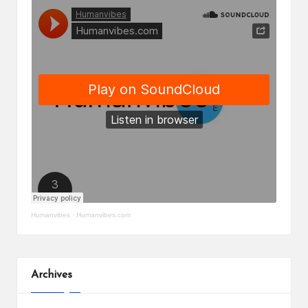
Humanvibes
·
Humanvibes.com
Archives