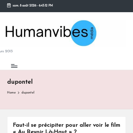
sam. 8 août 2026
-
6:43:12 PM
Skip
to
content
M
is 2013
dupontel
B
Home
dupontel
Faut-il se précipiter pour aller voir le film
« Au Revoir Là-Haut » ?