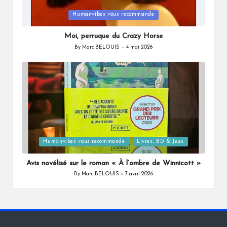
Posted
Humanvibes vous recommande
in
Moi, perruque du Crazy Horse
By
Marc BELOUIS
4 mai 2026
Posted
by
Posted
Humanvibes vous recommande
Livres, BD & Jeux
in
Avis novélisé sur le roman « À l’ombre de Winnicott »
By
Marc BELOUIS
7 avril 2026
Posted
by