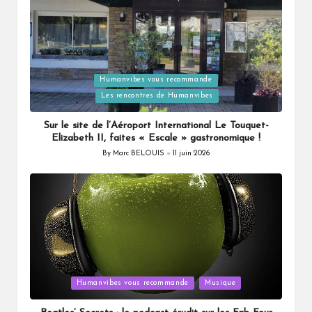
Humanvibes vous recommande
Posted
Les rencontres de Humanvibes
in
Sur le site de l’Aéroport International Le Touquet-
Elizabeth II, faites « Escale » gastronomique !
By
Marc BELOUIS
11 juin 2026
Posted
by
Posted
Humanvibes vous recommande
Musique
in