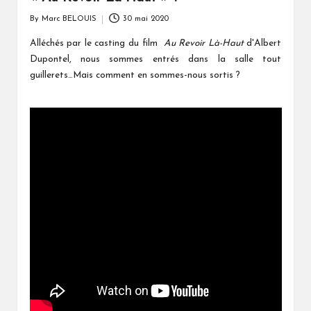
By
Marc BELOUIS
30 mai 2020
Posted
by
Alléchés par le casting du film
Au Revoir Là-Haut
d'Albert
Dupontel, nous sommes entrés dans la salle tout
guillerets…Mais comment en sommes-nous sortis ?