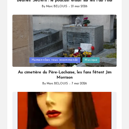
Beatles’ Secrets : le podcast érudit sur les Fab Four
By
Marc BELOUIS
21 mai 2026
Posted
by
Posted
Humanvibes vous recommande
Musique
in
Au cimetière du Père-Lachaise, les fans fêtent Jim
Morrison
By
Marc BELOUIS
7 mai 2026
Posted
by