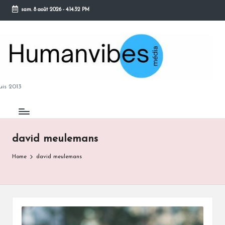
sam. 8 août 2026
-
4:14:33 PM
Skip
to
content
M
is 2013
david meulemans
B
Home
david meulemans