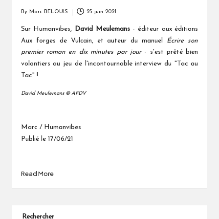
By
Marc BELOUIS
25 juin 2021
Posted
by
Sur Humanvibes,
David Meulemans
-
éditeur aux éditions
Aux forges de Vulcain, et auteur du manuel
Écrire son
- s'est prêté bien
premier roman en dix minutes par jour
volontiers au jeu de l'incontournable interview du "Tac au
Tac" !
David Meulemans © AFDV
Marc / Humanvibes
Publié le 17/06/21
Read More
Rechercher