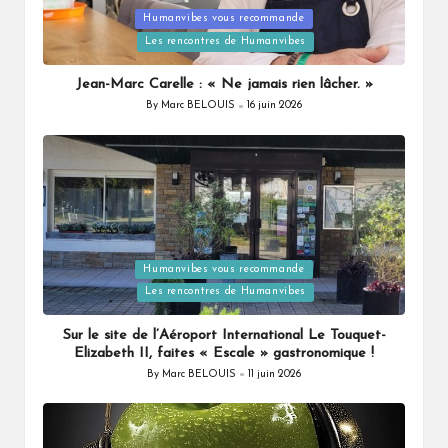
Humanvibes vous recommande
Posted
Les rencontres de Humanvibes
in
Jean-Marc Carelle : « Ne jamais rien lâcher. »
By
Marc BELOUIS
16 juin 2026
Posted
by
Humanvibes vous recommande
Posted
Les rencontres de Humanvibes
in
Sur le site de l’Aéroport International Le Touquet-
Elizabeth II, faites « Escale » gastronomique !
By
Marc BELOUIS
11 juin 2026
Posted
by