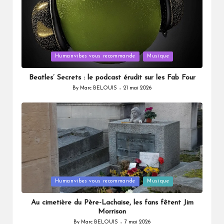
Posted
Humanvibes vous recommande
Musique
in
Beatles’ Secrets : le podcast érudit sur les Fab Four
By
Marc BELOUIS
21 mai 2026
Posted
by
Posted
Humanvibes vous recommande
Musique
in
Au cimetière du Père-Lachaise, les fans fêtent Jim
Morrison
By
Marc BELOUIS
7 mai 2026