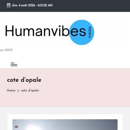
dim. 9 août 2026
-
4:03:03 AM
Skip
to
content
M
is 2013
cote d’opale
B
Home
cote d’opale