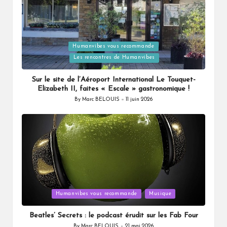
Humanvibes vous recommande
Posted
Les rencontres de Humanvibes
in
Sur le site de l’Aéroport International Le Touquet-
Elizabeth II, faites « Escale » gastronomique !
By
Marc BELOUIS
11 juin 2026
Posted
by
Posted
Humanvibes vous recommande
Musique
in
Beatles’ Secrets : le podcast érudit sur les Fab Four
By
Marc BELOUIS
21 mai 2026