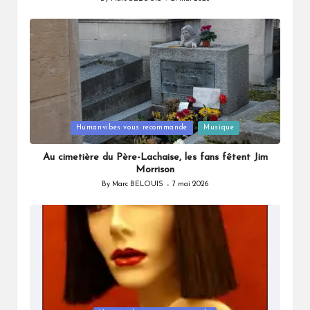
Posted
by
Posted
Humanvibes vous recommande
Musique
in
Au cimetière du Père-Lachaise, les fans fêtent Jim
Morrison
By
Marc BELOUIS
7 mai 2026
Posted
by