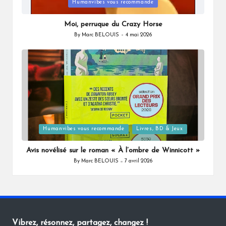
Posted
Humanvibes vous recommande
in
Moi, perruque du Crazy Horse
By
Marc BELOUIS
4 mai 2026
Posted
by
Posted
Humanvibes vous recommande
Livres, BD & Jeux
in
Avis novélisé sur le roman « À l’ombre de Winnicott »
By
Marc BELOUIS
7 avril 2026
Posted
by
Vibrez, résonnez, partagez, changez !