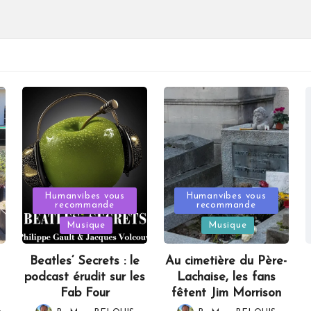
Posted
Posted
Humanvibes vous
Humanvibes vous
recommande
recommande
in
in
Musique
Musique
Beatles’ Secrets : le
Au cimetière du Père-
podcast érudit sur les
Lachaise, les fans
Fab Four
fêtent Jim Morrison
,