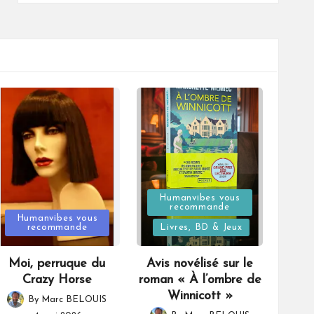
Posted
Humanvibes vous
recommande
Posted
in
Humanvibes vous
recommande
Livres, BD & Jeux
in
Moi, perruque du
Avis novélisé sur le
Crazy Horse
roman « À l’ombre de
Winnicott »
By
Marc BELOUIS
Posted