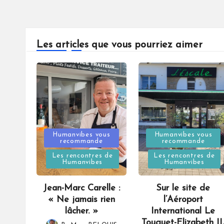
Les articles que vous pourriez aimer
Posted
Posted
Humanvibes vous
Humanvibes vous
recommande
recommande
in
in
Les rencontres de
Les rencontres de
Humanvibes
Humanvibes
Jean-Marc Carelle :
Sur le site de
« Ne jamais rien
l’Aéroport
lâcher. »
International Le
Touquet-Elizabeth II