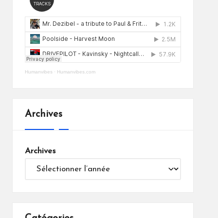
Humanvibes
·
Humanvibes.com
Archives
Archives