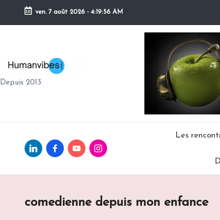
ven. 7 août 2026
-
4:19:57 AM
Skip
to
content
H
Depuis 2013
U
M
A
Les rencon
Linkedin.com
facebook.com
Youtube.com
Instagram.com
N
D
V
IB
comedienne depuis mon enfance
E