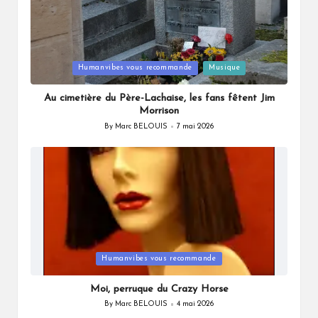
Posted
Humanvibes vous recommande
Musique
in
Au cimetière du Père-Lachaise, les fans fêtent Jim
Morrison
By
Marc BELOUIS
7 mai 2026
Posted
by
Posted
Humanvibes vous recommande
in
Moi, perruque du Crazy Horse
By
Marc BELOUIS
4 mai 2026
Posted