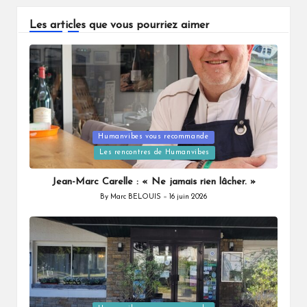
Les articles que vous pourriez aimer
Humanvibes vous recommande
Posted
Les rencontres de Humanvibes
in
Jean-Marc Carelle : « Ne jamais rien lâcher. »
By
Marc BELOUIS
16 juin 2026
Posted
by