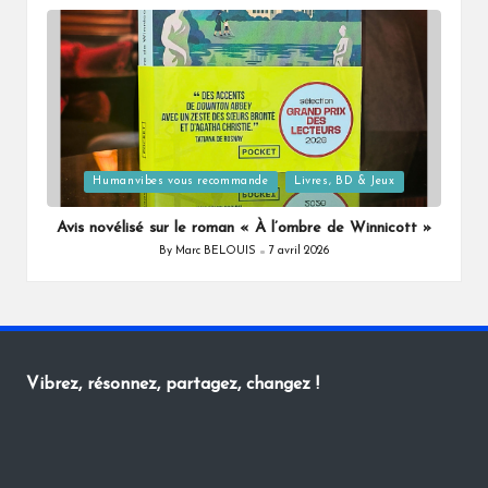
by
Posted
Humanvibes vous recommande
Livres, BD & Jeux
in
Avis novélisé sur le roman « À l’ombre de Winnicott »
By
Marc BELOUIS
7 avril 2026
Posted
by
Vibrez, résonnez, partagez, changez !