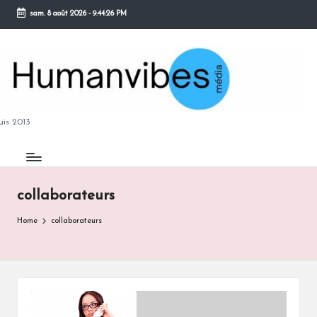
sam. 8 août 2026
-
9:44:27 PM
Skip
to
content
M
is 2013
collaborateurs
B
Home
collaborateurs