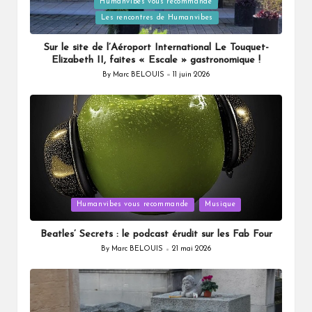
Humanvibes vous recommande
Posted
Les rencontres de Humanvibes
in
Sur le site de l’Aéroport International Le Touquet-
Elizabeth II, faites « Escale » gastronomique !
By
Marc BELOUIS
11 juin 2026
Posted
by
Posted
Humanvibes vous recommande
Musique
in
Beatles’ Secrets : le podcast érudit sur les Fab Four
By
Marc BELOUIS
21 mai 2026
Posted
by