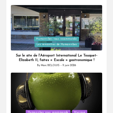
by
Humanvibes vous recommande
Posted
Les rencontres de Humanvibes
in
Sur le site de l’Aéroport International Le Touquet-
Elizabeth II, faites « Escale » gastronomique !
By
Marc BELOUIS
11 juin 2026
Posted
by
Posted
Humanvibes vous recommande
Musique