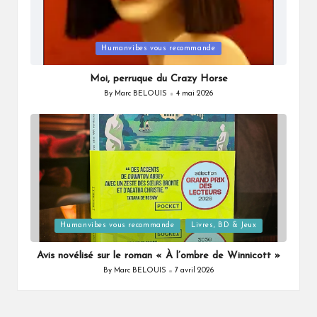
Posted
Humanvibes vous recommande
in
Moi, perruque du Crazy Horse
By
Marc BELOUIS
4 mai 2026
Posted
by
Posted
Humanvibes vous recommande
Livres, BD & Jeux
in
Avis novélisé sur le roman « À l’ombre de Winnicott »
By
Marc BELOUIS
7 avril 2026
Posted
by