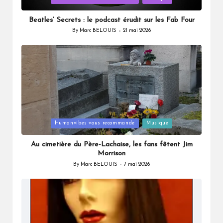
in
Beatles’ Secrets : le podcast érudit sur les Fab Four
By
Marc BELOUIS
21 mai 2026
Posted
by
Posted
Humanvibes vous recommande
Musique
in
Au cimetière du Père-Lachaise, les fans fêtent Jim
Morrison
By
Marc BELOUIS
7 mai 2026
Posted
by