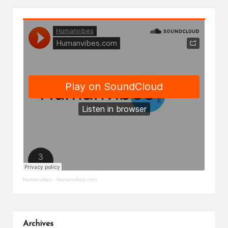
Humanvibes
·
Humanvibes.com
Archives