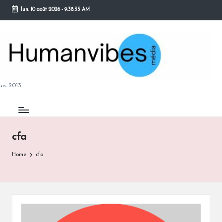
lun. 10 août 2026
-
9:38:35 AM
Skip
to
content
M
is 2013
cfa
B
Home
cfa