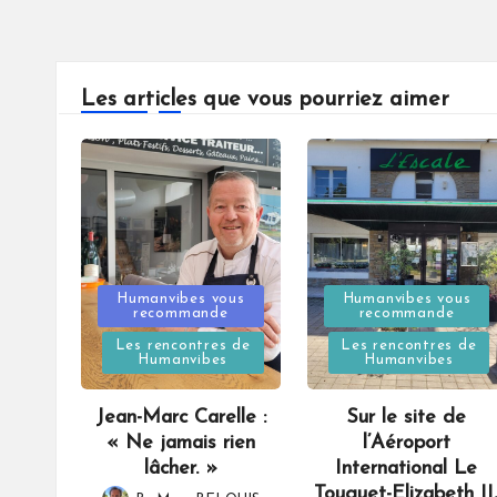
Les articles que vous pourriez aimer
Posted
Posted
Humanvibes vous
Humanvibes vous
recommande
recommande
in
in
Les rencontres de
Les rencontres de
Humanvibes
Humanvibes
Jean-Marc Carelle :
Sur le site de
« Ne jamais rien
l’Aéroport
lâcher. »
International Le
Touquet-Elizabeth II