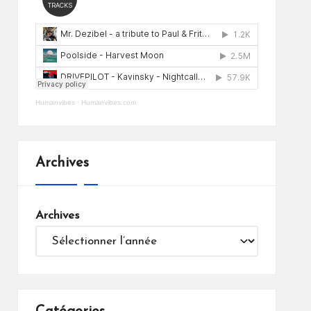
Humanvibes
·
Humanvibes.com
Archives
Archives