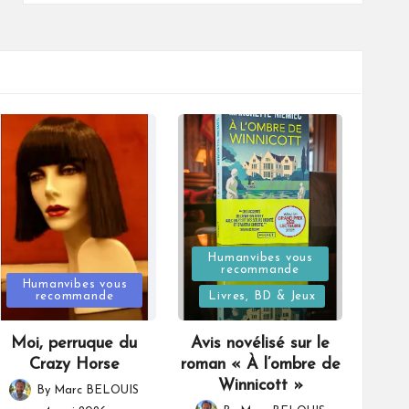
Posted
Humanvibes vous
recommande
Posted
in
Humanvibes vous
recommande
Livres, BD & Jeux
in
Moi, perruque du
Avis novélisé sur le
Crazy Horse
roman « À l’ombre de
Winnicott »
By
Marc BELOUIS
Posted