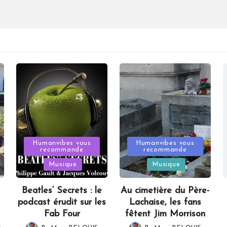
Posted
Posted
Humanvibes vous
Humanvibes vous
recommande
recommande
in
in
Musique
Musique
Beatles’ Secrets : le
Au cimetière du Père-
podcast érudit sur les
Lachaise, les fans
Fab Four
fêtent Jim Morrison
,