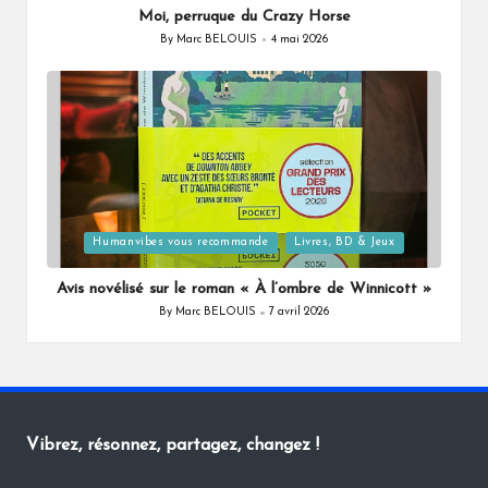
Moi, perruque du Crazy Horse
By
Marc BELOUIS
4 mai 2026
Posted
by
Posted
Humanvibes vous recommande
Livres, BD & Jeux
in
Avis novélisé sur le roman « À l’ombre de Winnicott »
By
Marc BELOUIS
7 avril 2026
Posted
by
Vibrez, résonnez, partagez, changez !