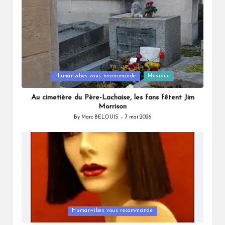
Posted
Humanvibes vous recommande
Musique
in
Au cimetière du Père-Lachaise, les fans fêtent Jim
Morrison
By
Marc BELOUIS
7 mai 2026
Posted
by
Posted
Humanvibes vous recommande
in