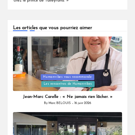
chez le prince de Talleyrand. »
Les articles que vous pourriez aimer
Humanvibes vous recommande
Posted
Les rencontres de Humanvibes
in
Jean-Marc Carelle : « Ne jamais rien lâcher. »
By
Marc BELOUIS
16 juin 2026
Posted
by