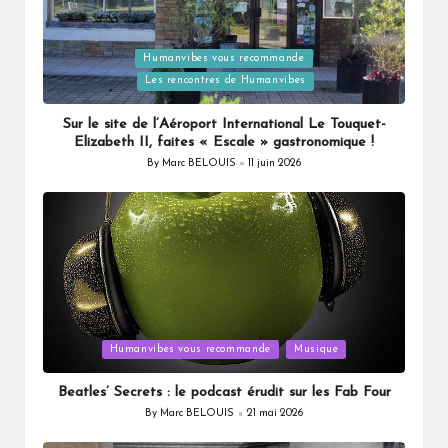
Humanvibes vous recommande
Posted
Les rencontres de Humanvibes
in
Sur le site de l’Aéroport International Le Touquet-
Elizabeth II, faites « Escale » gastronomique !
By
Marc BELOUIS
11 juin 2026
Posted
by
Posted
Humanvibes vous recommande
Musique
in
Beatles’ Secrets : le podcast érudit sur les Fab Four
By
Marc BELOUIS
21 mai 2026
Posted
by