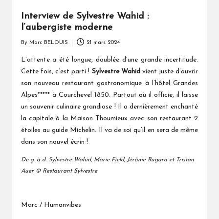
Interview de Sylvestre Wahid :
l’aubergiste moderne
By
Marc BELOUIS
21 mars 2024
Posted
by
L’attente a été longue, doublée d’une grande incertitude.
Cette fois, c’est parti !
Sylvestre Wahid
vient juste d’ouvrir
son nouveau restaurant gastronomique à l’hôtel Grandes
Alpes***** à Courchevel 1850. Partout où il officie, il laisse
un souvenir culinaire grandiose ! Il a dernièrement enchanté
la capitale à la Maison Thoumieux avec son restaurant 2
étoiles au guide Michelin. Il va de soi qu’il en sera de même
dans son nouvel écrin !
De g. à d. Sylvestre Wahid, Marie Field, Jérôme Bugara et Tristan
Auer © Restaurant Sylvestre
Marc / Humanvibes