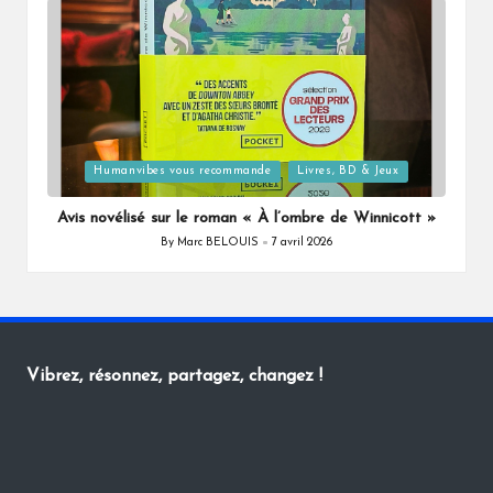
Posted
Humanvibes vous recommande
Livres, BD & Jeux
in
Avis novélisé sur le roman « À l’ombre de Winnicott »
By
Marc BELOUIS
7 avril 2026
Posted
by
Vibrez, résonnez, partagez, changez !