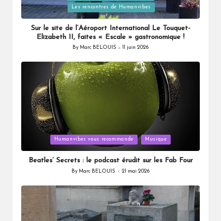
Les rencontres de Humanvibes
in
Sur le site de l’Aéroport International Le Touquet-
Elizabeth II, faites « Escale » gastronomique !
By
Marc BELOUIS
11 juin 2026
Posted
by
Posted
Humanvibes vous recommande
Musique
in
Beatles’ Secrets : le podcast érudit sur les Fab Four
By
Marc BELOUIS
21 mai 2026
Posted
by