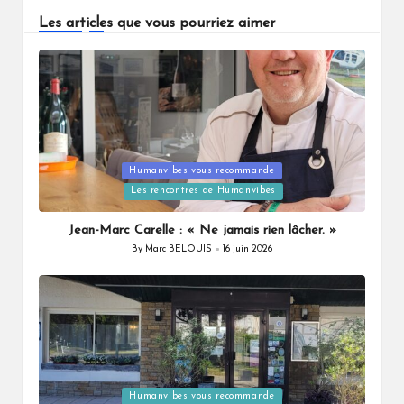
Les articles que vous pourriez aimer
Humanvibes vous recommande
Posted
Les rencontres de Humanvibes
in
Jean-Marc Carelle : « Ne jamais rien lâcher. »
By
Marc BELOUIS
16 juin 2026
Posted
by
Humanvibes vous recommande
Posted