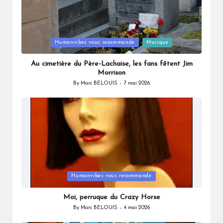
Posted
Humanvibes vous recommande
Musique
in
Au cimetière du Père-Lachaise, les fans fêtent Jim
Morrison
By
Marc BELOUIS
7 mai 2026
Posted
by
Posted
Humanvibes vous recommande
in
Moi, perruque du Crazy Horse
By
Marc BELOUIS
4 mai 2026
Posted
by