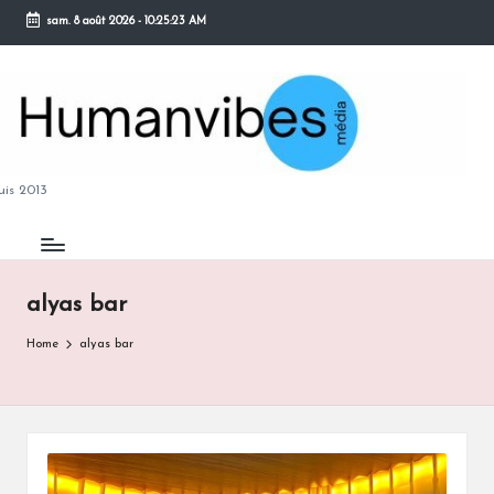
sam. 8 août 2026
-
10:25:24 AM
Skip
to
content
M
is 2013
alyas bar
B
Home
alyas bar