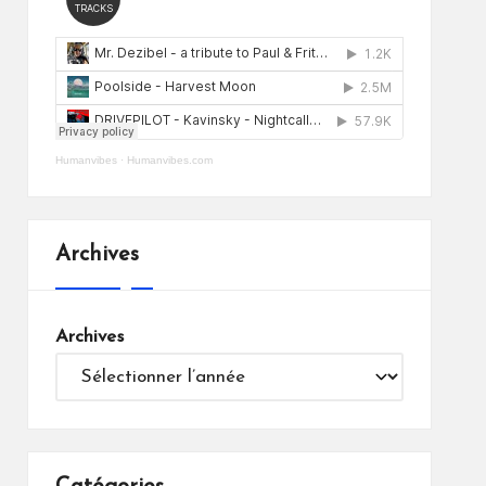
Humanvibes
·
Humanvibes.com
Archives
Archives