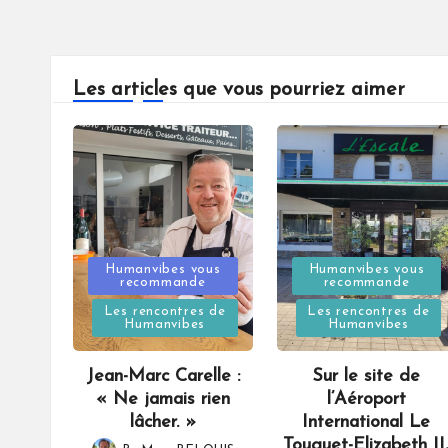
Les articles que vous pourriez aimer
Posted
Posted
Humanvibes vous
Humanvibes vous
recommande
recommande
in
in
Les rencontres de
Les rencontres de
Humanvibes
Humanvibes
Jean-Marc Carelle :
Sur le site de
« Ne jamais rien
l’Aéroport
lâcher. »
International Le
Touquet-Elizabeth II