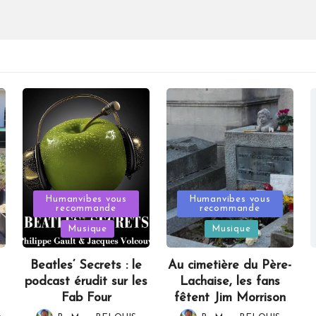
Posted
Posted
Humanvibes vous
Humanvibes vous
recommande
recommande
in
in
Musique
Musique
Beatles’ Secrets : le
Au cimetière du Père-
podcast érudit sur les
Lachaise, les fans
Fab Four
fêtent Jim Morrison
,