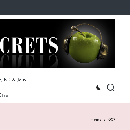
s, BD & Jeux
âtre
Home
007