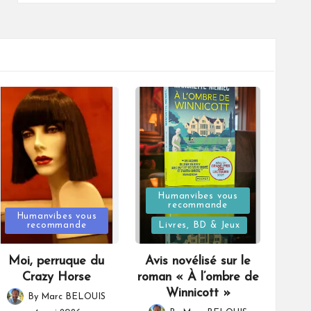
Posted
Humanvibes vous
recommande
Posted
in
Humanvibes vous
recommande
Livres, BD & Jeux
in
Moi, perruque du
Avis novélisé sur le
Crazy Horse
roman « À l’ombre de
Winnicott »
By
Marc BELOUIS
Posted