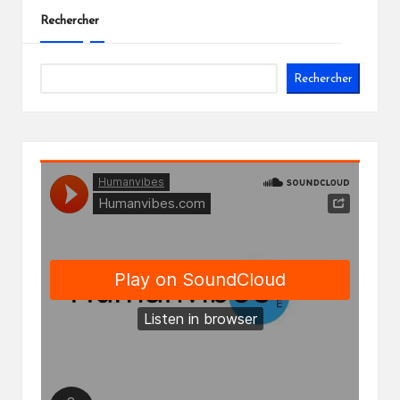
publications
Rechercher
Rechercher