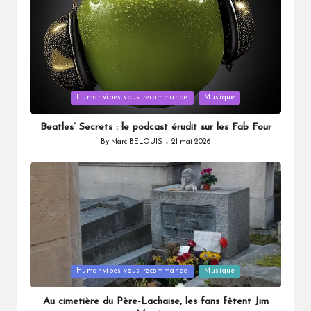
Posted
Humanvibes vous recommande
Musique
in
Beatles’ Secrets : le podcast érudit sur les Fab Four
By
Marc BELOUIS
21 mai 2026
Posted
by
Posted
Humanvibes vous recommande
Musique
in
Au cimetière du Père-Lachaise, les fans fêtent Jim