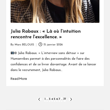
Julia Rabaux : « Là où l’intuition
rencontre l’excellence. »
By
Marc BELOUIS
15 janvier 2026
Posted
by
© Julia Rabaux. « L’interview sans détour » sur
Humanvibes permet à des personnalités de faire des
confidences et de se livrer davantage. Avant de se lancer
dans le recrutement, Julia Rabaux…
Read More
Pagination
1
…
3
4
5
6
7
…
77
PREVIOUS
NEXT
PAGE
PAGE
des