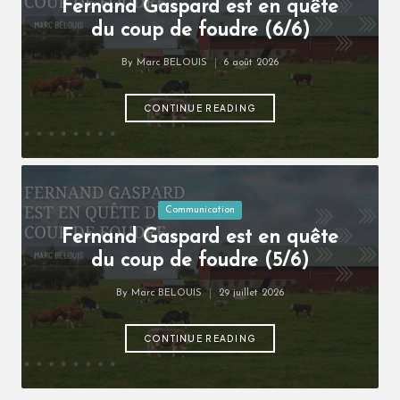
Fernand Gaspard est en quête
du coup de foudre (6/6)
By
Marc BELOUIS
6 août 2026
Posted
by
CONTINUE READING
Posted
Communication
in
Fernand Gaspard est en quête
du coup de foudre (5/6)
By
Marc BELOUIS
29 juillet 2026
Posted
by
CONTINUE READING