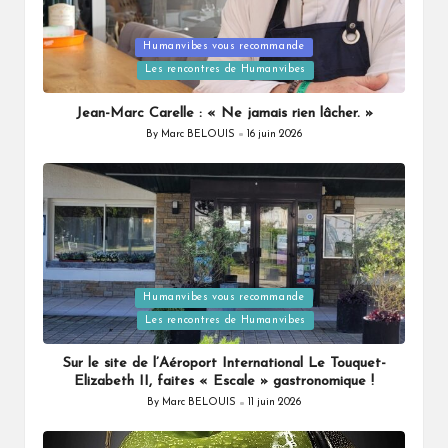
Humanvibes vous recommande
Posted
Les rencontres de Humanvibes
in
Jean-Marc Carelle : « Ne jamais rien lâcher. »
By
Marc BELOUIS
16 juin 2026
Posted
by
Humanvibes vous recommande
Posted
Les rencontres de Humanvibes
in
Sur le site de l’Aéroport International Le Touquet-
Elizabeth II, faites « Escale » gastronomique !
By
Marc BELOUIS
11 juin 2026
Posted
by