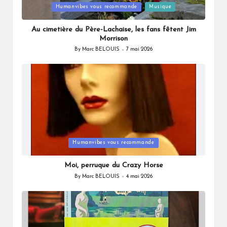
Posted
Humanvibes vous recommande
Musique
in
Au cimetière du Père-Lachaise, les fans fêtent Jim
Morrison
By
Marc BELOUIS
7 mai 2026
Posted
by
Posted
Humanvibes vous recommande
in
Moi, perruque du Crazy Horse
By
Marc BELOUIS
4 mai 2026
Posted
by