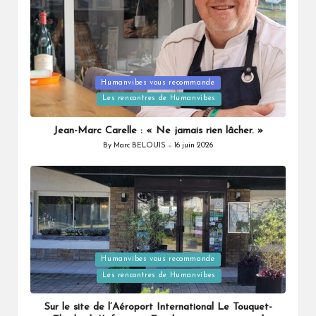
Posted
Humanvibes vous recommande
in
Les rencontres de Humanvibes
Jean-Marc Carelle : « Ne jamais rien lâcher. »
By
Marc BELOUIS
16 juin 2026
Posted
by
Posted
Humanvibes vous recommande
in
Les rencontres de Humanvibes
Sur le site de l’Aéroport International Le Touquet-