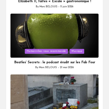
Elizabeth II, faites « Escale » gastronomique !
By
Marc BELOUIS
11 juin 2026
Posted
by
Posted
Humanvibes vous recommande
Musique
in
Beatles’ Secrets : le podcast érudit sur les Fab Four
By
Marc BELOUIS
21 mai 2026
Posted
by