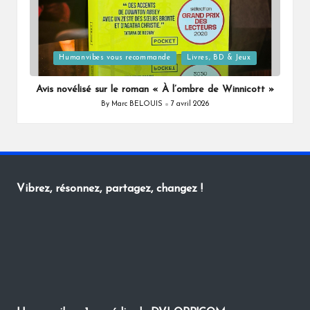
Posted
Humanvibes vous recommande
Livres, BD & Jeux
in
Avis novélisé sur le roman « À l’ombre de Winnicott »
By
Marc BELOUIS
7 avril 2026
Posted
by
Vibrez, résonnez, partagez, changez !