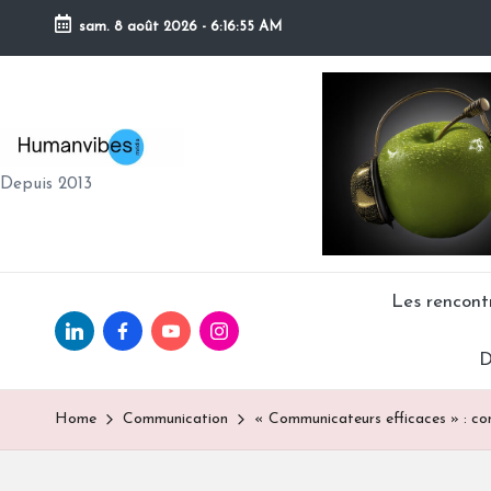
sam. 8 août 2026
-
6:16:55 AM
Skip
to
content
H
Depuis 2013
U
M
A
Les rencon
Linkedin.com
facebook.com
Youtube.com
Instagram.com
N
D
V
Home
Communication
« Communicateurs efficaces » : co
IB
E