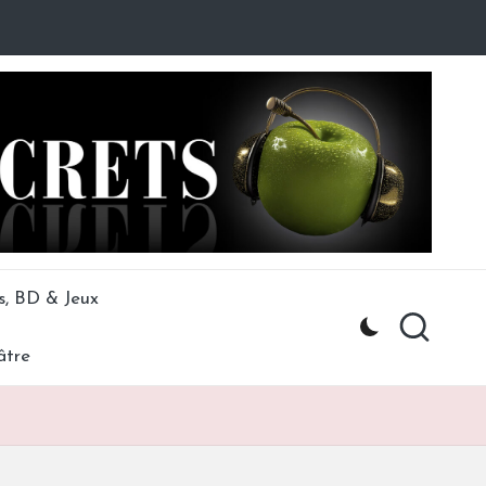
s, BD & Jeux
âtre