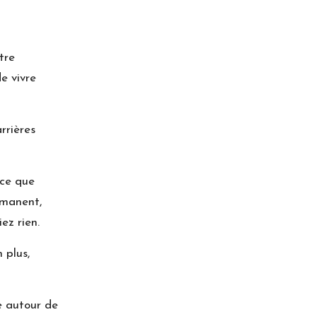
tre
e vivre
rrières
 ce que
rmanent,
ez rien.
 plus,
e autour de