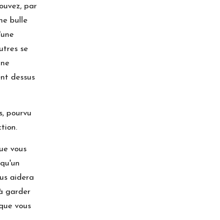
ouvez, par
ne bulle
'une
utres se
 ne
nt dessus
s, pourvu
tion.
ue vous
lqu'un
ous aidera
à garder
 que vous