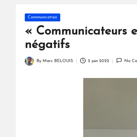
S
Posted
Communication
in
« Communicateurs ef
négatifs
By
Marc BELOUIS
2 juin 2022
No Co
Posted
by