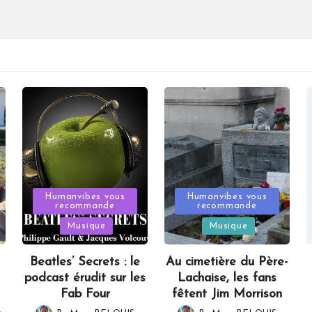
Posted
Posted
Humanvibes vous
Humanvibes vous
recommande
recommande
in
in
Musique
Musique
Beatles’ Secrets : le
Au cimetière du Père-
podcast érudit sur les
Lachaise, les fans
Fab Four
fêtent Jim Morrison
,