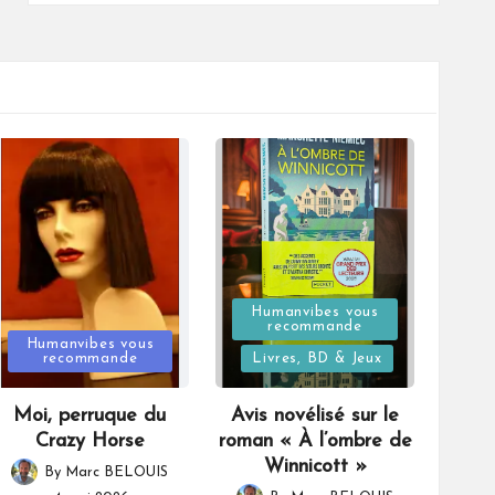
Posted
Humanvibes vous
recommande
Posted
in
Humanvibes vous
recommande
Livres, BD & Jeux
in
Moi, perruque du
Avis novélisé sur le
Crazy Horse
roman « À l’ombre de
Winnicott »
By
Marc BELOUIS
Posted