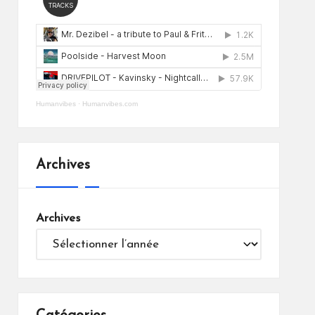
Humanvibes
·
Humanvibes.com
Archives
Archives