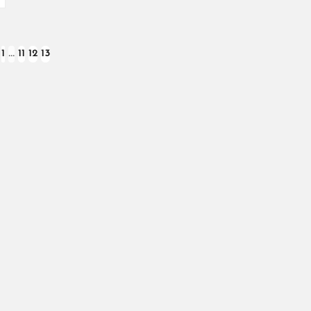
1
…
11
12
13
VIOUS
E