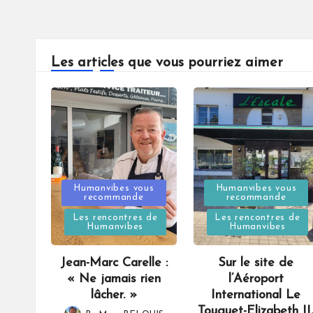
Les articles que vous pourriez aimer
Posted
Posted
Humanvibes vous
Humanvibes vous
recommande
recommande
in
in
Les rencontres de
Les rencontres de
Humanvibes
Humanvibes
Jean-Marc Carelle :
Sur le site de
« Ne jamais rien
l’Aéroport
lâcher. »
International Le
Touquet-Elizabeth II