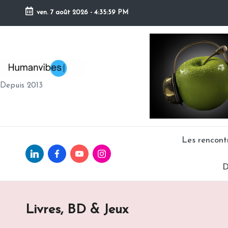
ven. 7 août 2026
-
4:36:00 PM
Skip
to
content
H
Depuis 2013
U
M
A
Les rencon
Linkedin.com
facebook.com
Youtube.com
Instagram.com
N
D
V
IB
Livres, BD & Jeux
E