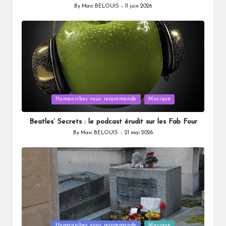
By
Marc BELOUIS
11 juin 2026
Posted
by
Posted
Humanvibes vous recommande
Musique
in
Beatles’ Secrets : le podcast érudit sur les Fab Four
By
Marc BELOUIS
21 mai 2026
Posted
by
Posted
Humanvibes vous recommande
Musique