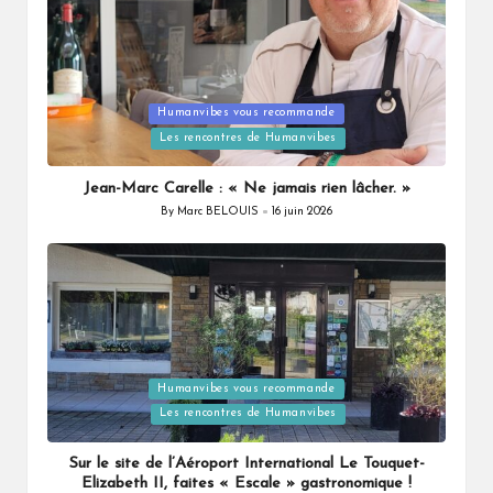
Posted
Humanvibes vous recommande
in
Les rencontres de Humanvibes
Jean-Marc Carelle : « Ne jamais rien lâcher. »
By
Marc BELOUIS
16 juin 2026
Posted
by
Posted
Humanvibes vous recommande
in
Les rencontres de Humanvibes
Sur le site de l’Aéroport International Le Touquet-
Elizabeth II, faites « Escale » gastronomique !