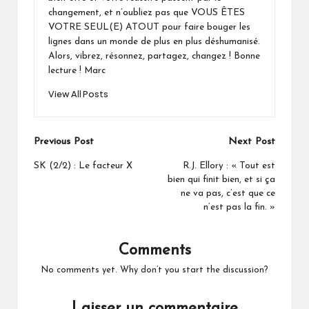
changement, et n’oubliez pas que VOUS ÊTES
VOTRE SEUL(E) ATOUT pour faire bouger les
lignes dans un monde de plus en plus déshumanisé.
Alors, vibrez, résonnez, partagez, changez ! Bonne
lecture ! Marc
View All Posts
Post
Previous Post
Next Post
navigation
SK (2/2) : Le facteur X
R.J. Ellory : « Tout est
bien qui finit bien, et si ça
ne va pas, c’est que ce
n’est pas la fin. »
Comments
No comments yet. Why don’t you start the discussion?
Laisser un commentaire