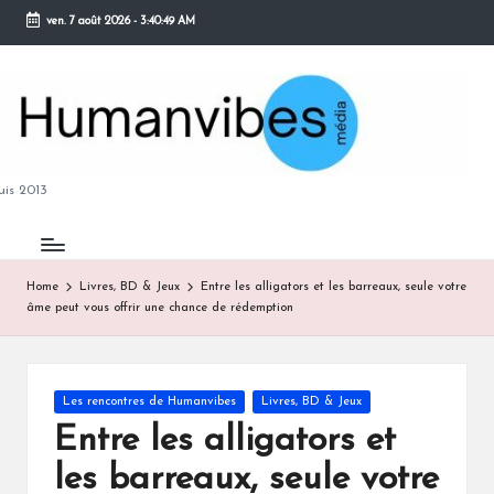
ven. 7 août 2026
-
3:40:50 AM
Skip
to
content
M
is 2013
Home
Livres, BD & Jeux
Entre les alligators et les barreaux, seule votre
âme peut vous offrir une chance de rédemption
B
Posted
Les rencontres de Humanvibes
Livres, BD & Jeux
in
Entre les alligators et
les barreaux, seule votre