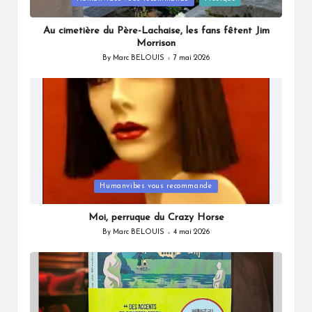
in
Au cimetière du Père-Lachaise, les fans fêtent Jim
Morrison
By
Marc BELOUIS
7 mai 2026
Posted
by
Posted
Humanvibes vous recommande
in
Moi, perruque du Crazy Horse
By
Marc BELOUIS
4 mai 2026
Posted
by