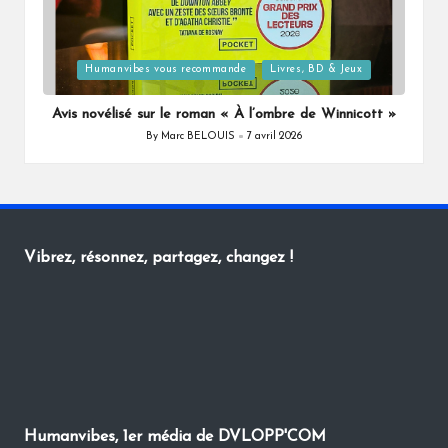
Posted
Humanvibes vous recommande
Livres, BD & Jeux
in
Avis novélisé sur le roman « À l’ombre de Winnicott »
By
Marc BELOUIS
7 avril 2026
Posted
by
Vibrez, résonnez, partagez, changez !
Humanvibes, 1er média de DVLOPP'COM