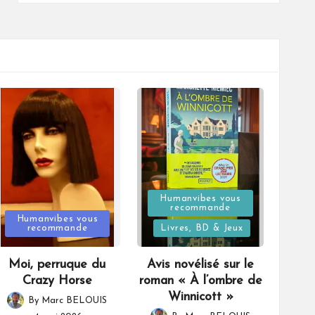
Posted
Humanvibes vous
recommande
Posted
in
Humanvibes vous
recommande
Livres, BD & Jeux
in
Moi, perruque du
Avis novélisé sur le
Crazy Horse
roman « À l’ombre de
Winnicott »
By
Marc BELOUIS
Posted