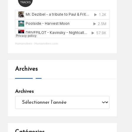
Humanvibes
·
Humanvibes.com
Archives
Archives