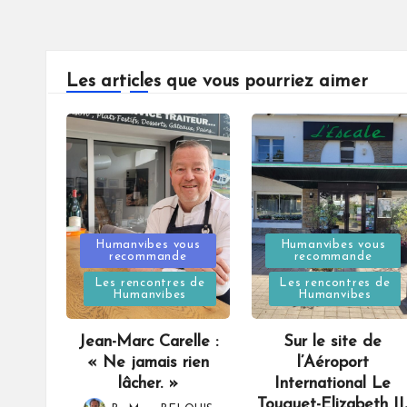
Les articles que vous pourriez aimer
Posted
Posted
Humanvibes vous
Humanvibes vous
recommande
recommande
in
in
Les rencontres de
Les rencontres de
Humanvibes
Humanvibes
Jean-Marc Carelle :
Sur le site de
« Ne jamais rien
l’Aéroport
lâcher. »
International Le
Touquet-Elizabeth II