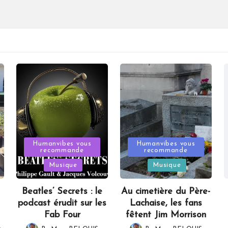
Posted
Posted
Humanvibes vous
Humanvibes vous
recommande
recommande
in
in
Musique
Musique
Beatles’ Secrets : le
Au cimetière du Père-
podcast érudit sur les
Lachaise, les fans
Fab Four
fêtent Jim Morrison
,