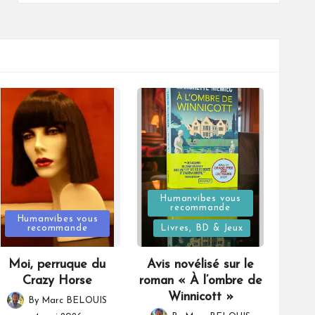
Posted
Humanvibes vous
recommande
Posted
in
Humanvibes vous
recommande
Livres, BD & Jeux
in
Moi, perruque du
Avis novélisé sur le
Crazy Horse
roman « À l’ombre de
Winnicott »
By
Marc BELOUIS
Posted