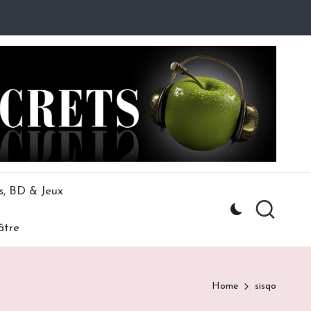
s, BD & Jeux
âtre
Home
sisqo