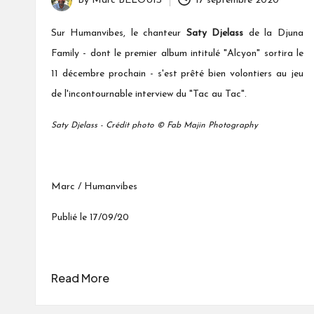
By
Marc BELOUIS
17 septembre 2020
Posted
by
Sur Humanvibes, le chanteur
Saty Djelass
de la Djuna
Family
- dont le premier album intitulé "Alcyon" sortira le
11 décembre prochain - s'est prêté bien volontiers au jeu
de l'incontournable interview du "Tac au Tac".
Saty Djelass - Crédit photo © Fab Majin Photography
Marc / Humanvibes
Publié le 17/09/20
Read More