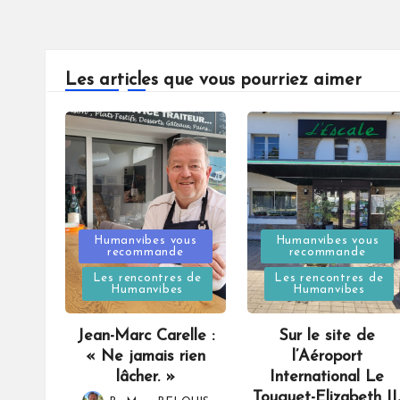
Les articles que vous pourriez aimer
Posted
Posted
Humanvibes vous
Humanvibes vous
recommande
recommande
in
in
Les rencontres de
Les rencontres de
Humanvibes
Humanvibes
Jean-Marc Carelle :
Sur le site de
« Ne jamais rien
l’Aéroport
lâcher. »
International Le
Touquet-Elizabeth II