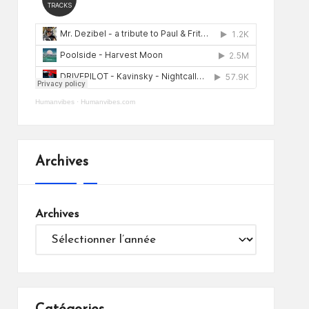
Humanvibes
·
Humanvibes.com
Archives
Archives