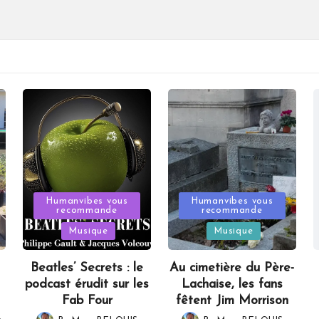
Posted
Posted
Humanvibes vous
Humanvibes vous
recommande
recommande
in
in
Musique
Musique
Beatles’ Secrets : le
Au cimetière du Père-
podcast érudit sur les
Lachaise, les fans
Fab Four
fêtent Jim Morrison
,