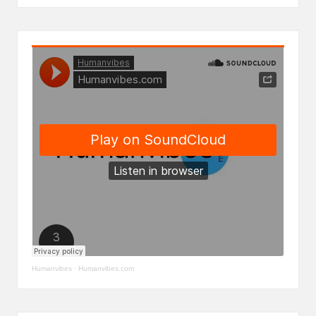
Humanvibes
·
Humanvibes.com