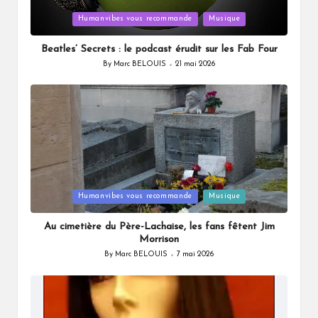
Posted
Humanvibes vous recommande
Musique
in
Beatles’ Secrets : le podcast érudit sur les Fab Four
By
Marc BELOUIS
21 mai 2026
Posted
by
Posted
Humanvibes vous recommande
Musique
in
Au cimetière du Père-Lachaise, les fans fêtent Jim
Morrison
By
Marc BELOUIS
7 mai 2026
Posted
by