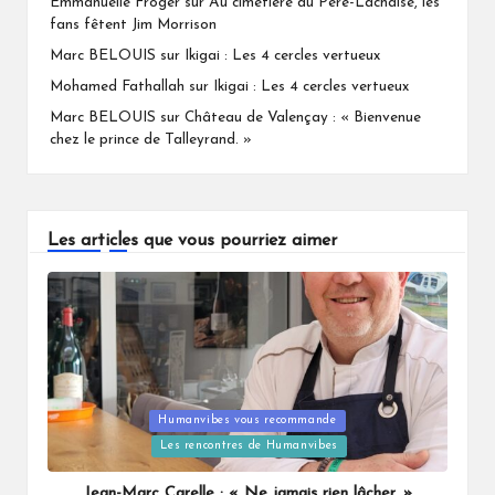
Emmanuelle Froger
sur
Au cimetière du Père-Lachaise, les
fans fêtent Jim Morrison
Marc BELOUIS
sur
Ikigai : Les 4 cercles vertueux
Mohamed Fathallah
sur
Ikigai : Les 4 cercles vertueux
Marc BELOUIS
sur
Château de Valençay : « Bienvenue
chez le prince de Talleyrand. »
Les articles que vous pourriez aimer
Humanvibes vous recommande
Posted
Les rencontres de Humanvibes
in
Jean-Marc Carelle : « Ne jamais rien lâcher. »