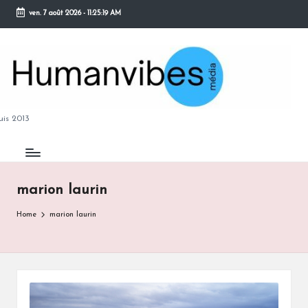
ven. 7 août 2026
-
11:25:20 AM
Skip
to
content
M
is 2013
marion laurin
B
Home
marion laurin