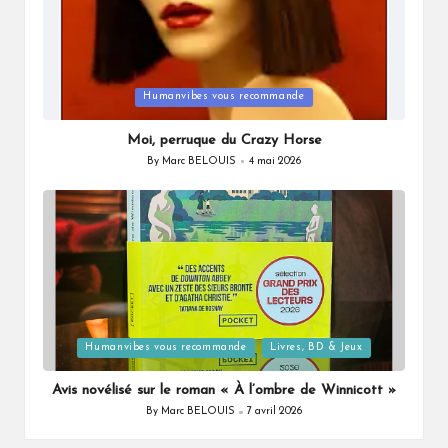
Posted
Humanvibes vous recommande
in
Moi, perruque du Crazy Horse
By
Marc BELOUIS
4 mai 2026
Posted
by
Posted
Humanvibes vous recommande
Livres, BD & Jeux
in
Avis novélisé sur le roman « À l’ombre de Winnicott »
By
Marc BELOUIS
7 avril 2026
Posted
by