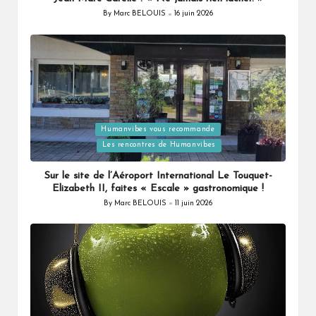
By
Marc BELOUIS
16 juin 2026
Posted
by
Humanvibes vous recommande
Posted
Les rencontres de Humanvibes
in
Sur le site de l’Aéroport International Le Touquet-
Elizabeth II, faites « Escale » gastronomique !
By
Marc BELOUIS
11 juin 2026
Posted
by