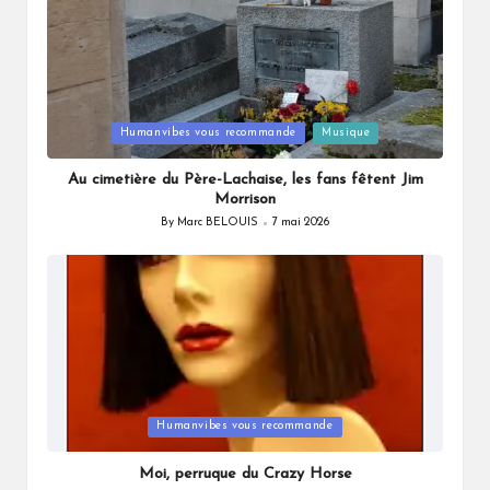
Posted
Humanvibes vous recommande
Musique
in
Au cimetière du Père-Lachaise, les fans fêtent Jim
Morrison
By
Marc BELOUIS
7 mai 2026
Posted
by
Posted
Humanvibes vous recommande
in
Moi, perruque du Crazy Horse