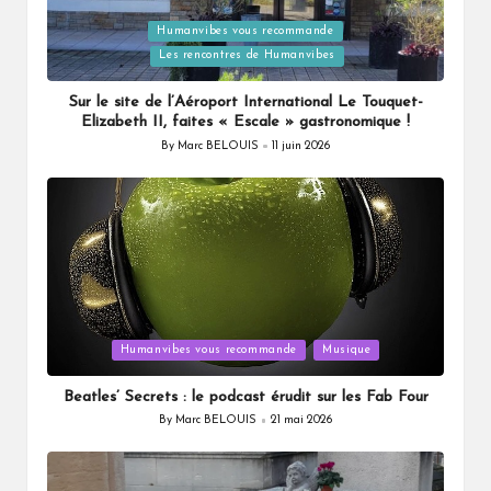
Humanvibes vous recommande
Posted
Les rencontres de Humanvibes
in
Sur le site de l’Aéroport International Le Touquet-
Elizabeth II, faites « Escale » gastronomique !
By
Marc BELOUIS
11 juin 2026
Posted
by
Posted
Humanvibes vous recommande
Musique
in
Beatles’ Secrets : le podcast érudit sur les Fab Four
By
Marc BELOUIS
21 mai 2026
Posted
by