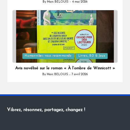
By
Marc BELOUIS
4 mai 2026
Posted
by
Posted
Humanvibes vous recommande
Livres, BD & Jeux
in
Avis novélisé sur le roman « À l’ombre de Winnicott »
By
Marc BELOUIS
7 avril 2026
Posted
by
Vibrez, résonnez, partagez, changez !