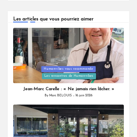
Les articles que vous pourriez aimer
Humanvibes vous recommande
Posted
Les rencontres de Humanvibes
in
Jean-Marc Carelle : « Ne jamais rien lâcher. »
By
Marc BELOUIS
16 juin 2026
Posted
by