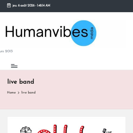
jeu. 6 août 2026
-
1:48:15 AM
Skip
to
content
M
is 2013
live band
B
Home
live band