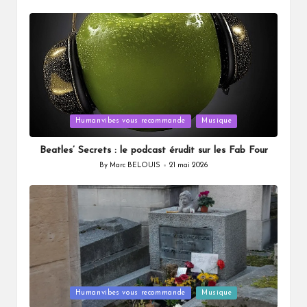
by
Posted
Humanvibes vous recommande
Musique
in
Beatles’ Secrets : le podcast érudit sur les Fab Four
By
Marc BELOUIS
21 mai 2026
Posted
by
Posted
Humanvibes vous recommande
Musique