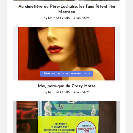
in
Au cimetière du Père-Lachaise, les fans fêtent Jim
Morrison
By
Marc BELOUIS
7 mai 2026
Posted
by
Posted
Humanvibes vous recommande
in
Moi, perruque du Crazy Horse
By
Marc BELOUIS
4 mai 2026
Posted
by