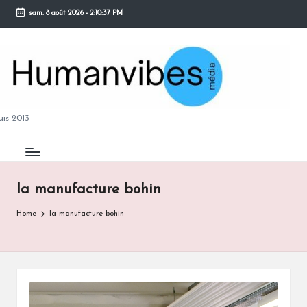
sam. 8 août 2026
-
2:10:37 PM
Skip
to
content
M
is 2013
la manufacture bohin
B
Home
la manufacture bohin