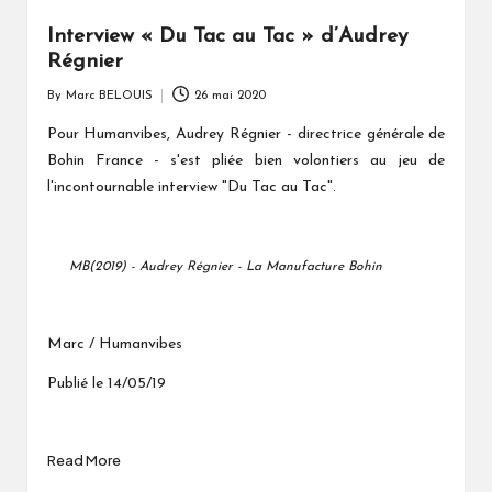
Interview « Du Tac au Tac » d’Audrey
Régnier
By
Marc BELOUIS
26 mai 2020
Posted
by
Pour Humanvibes, Audrey Régnier - directrice générale de
Bohin France -
s'est pliée bien volontiers au jeu de
l'incontournable interview "Du Tac au Tac".
MB(2019) - Audrey Régnier - La Manufacture Bohin
Marc / Humanvibes
Publié le 14/05/19
Read More