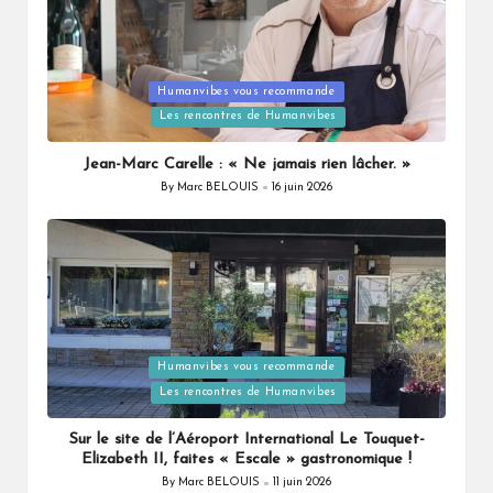
Humanvibes vous recommande
Posted
Les rencontres de Humanvibes
in
Jean-Marc Carelle : « Ne jamais rien lâcher. »
By
Marc BELOUIS
16 juin 2026
Posted
by
Humanvibes vous recommande
Posted
Les rencontres de Humanvibes
in
Sur le site de l’Aéroport International Le Touquet-
Elizabeth II, faites « Escale » gastronomique !
By
Marc BELOUIS
11 juin 2026
Posted