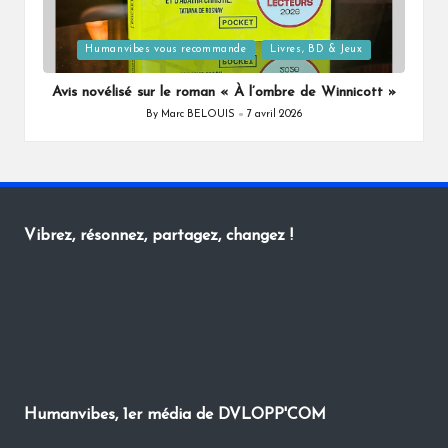
Posted
Humanvibes vous recommande
Livres, BD & Jeux
in
Avis novélisé sur le roman « À l’ombre de Winnicott »
By
Marc BELOUIS
7 avril 2026
Posted
by
Vibrez, résonnez, partagez, changez !
Humanvibes, 1er média de DVLOPP'COM