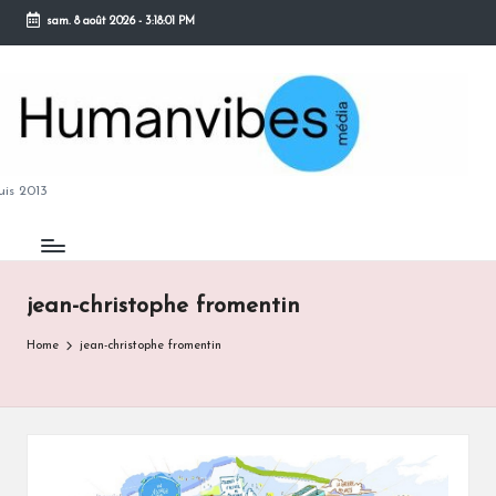
sam. 8 août 2026
-
3:18:01 PM
Skip
to
content
M
is 2013
jean-christophe fromentin
B
Home
jean-christophe fromentin