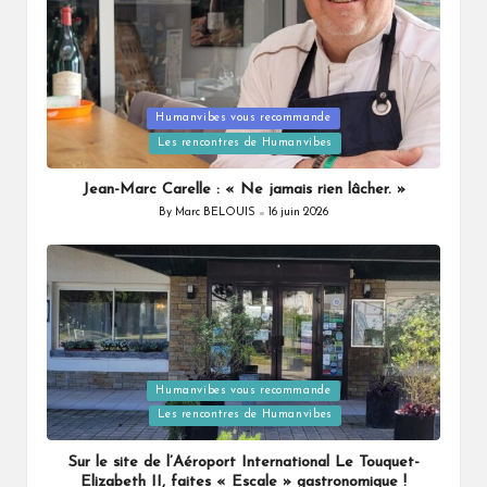
Humanvibes vous recommande
Posted
Les rencontres de Humanvibes
in
Jean-Marc Carelle : « Ne jamais rien lâcher. »
By
Marc BELOUIS
16 juin 2026
Posted
by
Humanvibes vous recommande
Posted
Les rencontres de Humanvibes
in
Sur le site de l’Aéroport International Le Touquet-
Elizabeth II, faites « Escale » gastronomique !