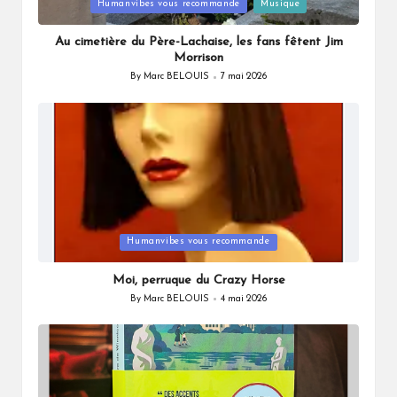
Posted
Humanvibes vous recommande
Musique
in
Au cimetière du Père-Lachaise, les fans fêtent Jim
Morrison
By
Marc BELOUIS
7 mai 2026
Posted
by
Posted
Humanvibes vous recommande
in
Moi, perruque du Crazy Horse
By
Marc BELOUIS
4 mai 2026
Posted
by