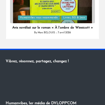
Posted
Humanvibes vous recommande
Livres, BD & Jeux
in
Avis novélisé sur le roman « À l’ombre de Winnicott »
By
Marc BELOUIS
7 avril 2026
Posted
by
Vibrez, résonnez, partagez, changez !
Humanvibes, 1er média de DVLOPP'COM