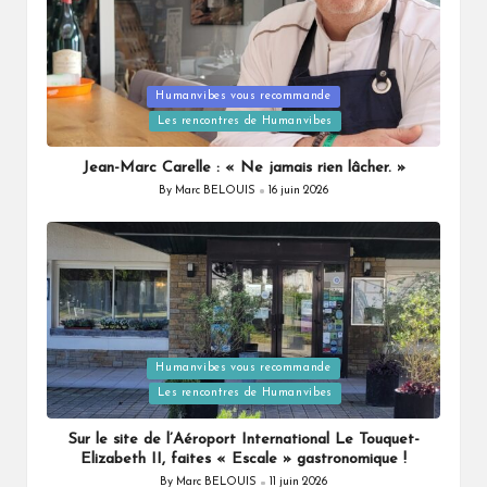
Humanvibes vous recommande
Posted
Les rencontres de Humanvibes
in
Jean-Marc Carelle : « Ne jamais rien lâcher. »
By
Marc BELOUIS
16 juin 2026
Posted
by
Humanvibes vous recommande
Posted
Les rencontres de Humanvibes
in
Sur le site de l’Aéroport International Le Touquet-
Elizabeth II, faites « Escale » gastronomique !
By
Marc BELOUIS
11 juin 2026