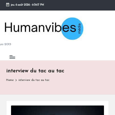
jeu. 6 août 2026
-
9:39:17 PM
Skip
to
content
M
is 2013
interview du tac au tac
B
Home
interview du tac au tac