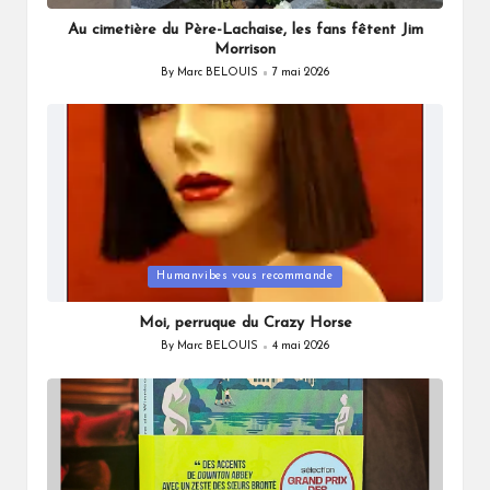
in
Au cimetière du Père-Lachaise, les fans fêtent Jim
Morrison
By
Marc BELOUIS
7 mai 2026
Posted
by
Posted
Humanvibes vous recommande
in
Moi, perruque du Crazy Horse
By
Marc BELOUIS
4 mai 2026
Posted
by