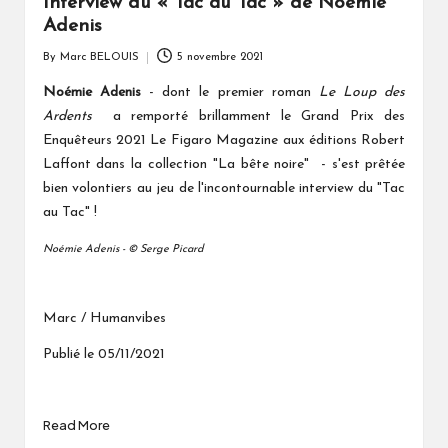
Interview du « Tac au Tac » de Noémie
Adenis
By
Marc BELOUIS
5 novembre 2021
Posted
by
Noémie Adenis
- dont le premier roman
Le Loup des
Ardents
a remporté brillamment le Grand Prix des
Enquêteurs 2021 Le Figaro Magazine aux éditions Robert
Laffont dans la collection "La bête noire" - s'est prêtée
bien volontiers au jeu de l'incontournable interview du "Tac
au Tac" !
Noémie Adenis - © Serge Picard
Marc / Humanvibes
Publié le 05/11/2021
Read More