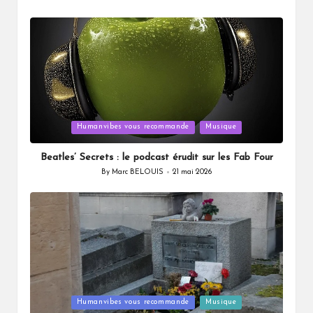
Posted
by
Posted
Humanvibes vous recommande
Musique
in
Beatles’ Secrets : le podcast érudit sur les Fab Four
By
Marc BELOUIS
21 mai 2026
Posted
by
Posted
Humanvibes vous recommande
Musique