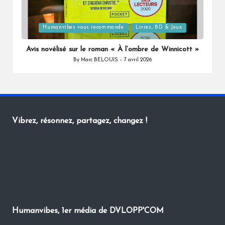
Posted
Humanvibes vous recommande
Livres, BD & Jeux
in
Avis novélisé sur le roman « À l’ombre de Winnicott »
By
Marc BELOUIS
7 avril 2026
Posted
by
Vibrez, résonnez, partagez, changez !
Humanvibes, 1er média de DVLOPP'COM