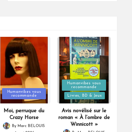
Posted
Humanvibes vous
recommande
Posted
in
Humanvibes vous
recommande
Livres, BD & Jeux
in
Moi, perruque du
Avis novélisé sur le
Crazy Horse
roman « À l’ombre de
Winnicott »
By
Marc BELOUIS
Posted