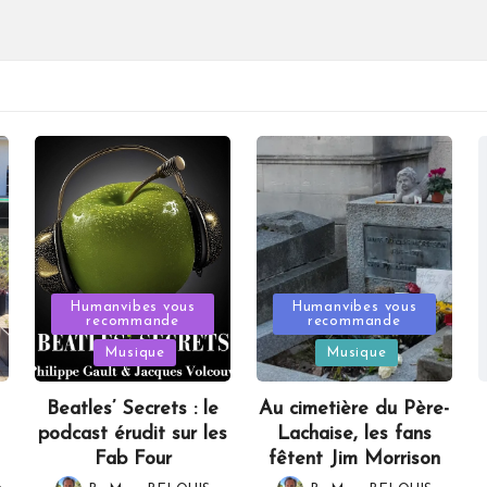
Posted
Posted
Humanvibes vous
Humanvibes vous
recommande
recommande
in
in
Musique
Musique
Beatles’ Secrets : le
Au cimetière du Père-
podcast érudit sur les
Lachaise, les fans
Fab Four
fêtent Jim Morrison
,