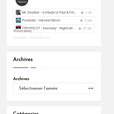
Humanvibes
·
Humanvibes.com
Archives
Archives