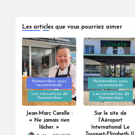
Les articles que vous pourriez aimer
Posted
Posted
Humanvibes vous
Humanvibes vous
recommande
recommande
in
in
Les rencontres de
Les rencontres de
Humanvibes
Humanvibes
Jean-Marc Carelle :
Sur le site de
« Ne jamais rien
l’Aéroport
lâcher. »
International Le
Touquet-Elizabeth II