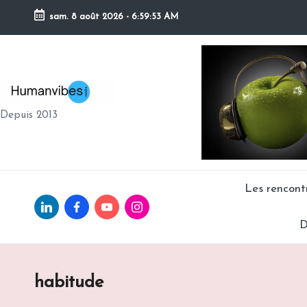
sam. 8 août 2026
-
6:59:54 AM
Skip
to
content
H
Depuis 2013
U
M
A
Les rencon
Linkedin.com
facebook.com
Youtube.com
Instagram.com
N
D
V
IB
habitude
E