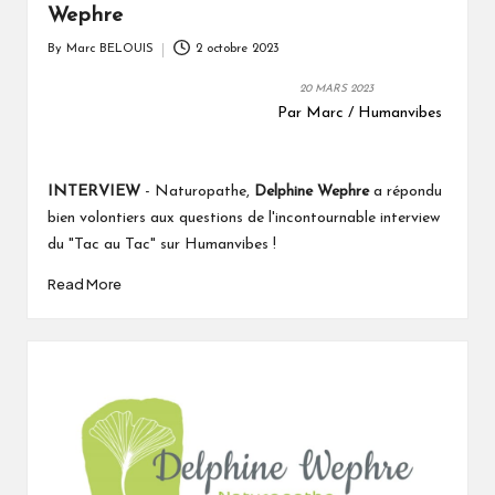
Wephre
By
Marc BELOUIS
2 octobre 2023
Posted
by
20 MARS 2023
Par Marc / Humanvibes
INTERVIEW
-
Naturopathe,
Delphine Wephre
a répondu
bien volontiers aux questions de l'incontournable interview
du "Tac au Tac" sur Humanvibes !
Read More