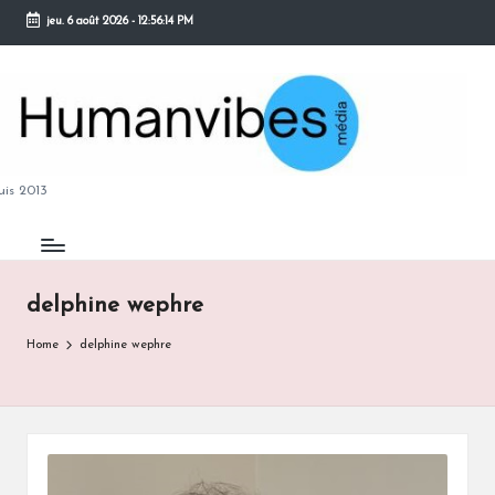
jeu. 6 août 2026
-
12:56:14 PM
Skip
to
content
M
is 2013
delphine wephre
B
Home
delphine wephre