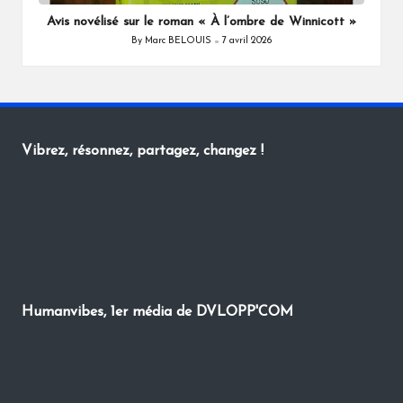
in
Avis novélisé sur le roman « À l’ombre de Winnicott »
By
Marc BELOUIS
7 avril 2026
Posted
by
Vibrez, résonnez, partagez, changez !
Humanvibes, 1er média de DVLOPP'COM