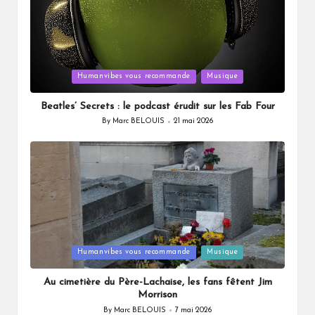
Posted
Humanvibes vous recommande
Musique
in
Beatles’ Secrets : le podcast érudit sur les Fab Four
By
Marc BELOUIS
21 mai 2026
Posted
by
Posted
Humanvibes vous recommande
Musique
in
Au cimetière du Père-Lachaise, les fans fêtent Jim
Morrison
By
Marc BELOUIS
7 mai 2026