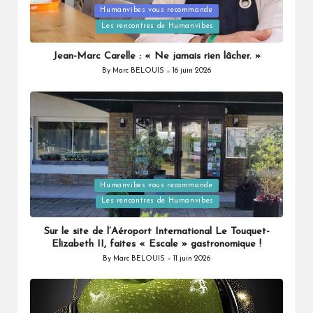
Humanvibes vous recommande
Posted
Les rencontres de Humanvibes
in
Jean-Marc Carelle : « Ne jamais rien lâcher. »
By
Marc BELOUIS
16 juin 2026
Posted
by
Humanvibes vous recommande
Posted
Les rencontres de Humanvibes
in
Sur le site de l’Aéroport International Le Touquet-
Elizabeth II, faites « Escale » gastronomique !
By
Marc BELOUIS
11 juin 2026
Posted
by