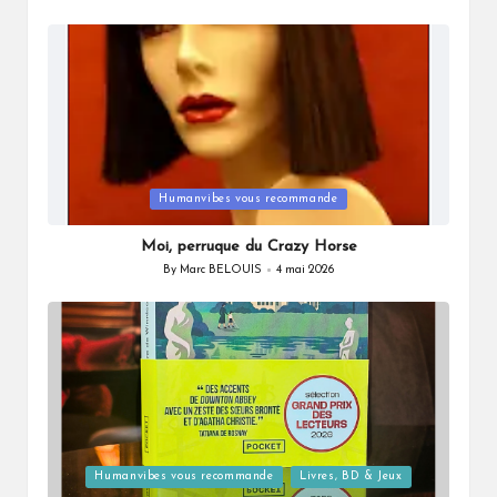
Posted
by
Posted
Humanvibes vous recommande
in
Moi, perruque du Crazy Horse
By
Marc BELOUIS
4 mai 2026
Posted
by
Posted
Humanvibes vous recommande
Livres, BD & Jeux