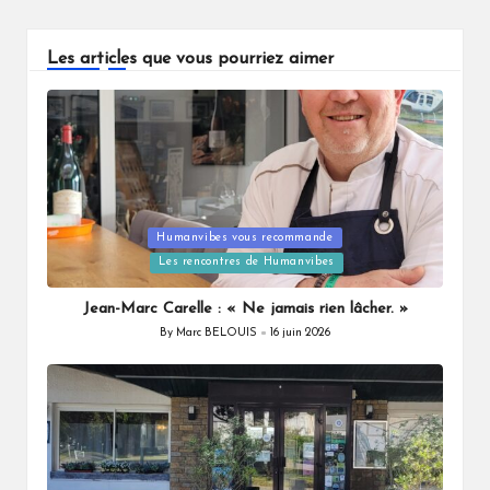
Les articles que vous pourriez aimer
Humanvibes vous recommande
Posted
Les rencontres de Humanvibes
in
Jean-Marc Carelle : « Ne jamais rien lâcher. »
By
Marc BELOUIS
16 juin 2026
Posted
by