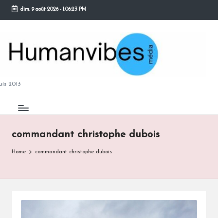
dim. 9 août 2026
-
1:06:23 PM
Skip
to
content
M
is 2013
commandant christophe dubois
B
Home
commandant christophe dubois