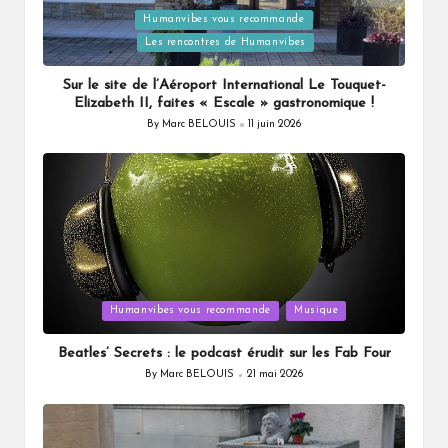
Humanvibes vous recommande
Posted
Les rencontres de Humanvibes
in
Sur le site de l’Aéroport International Le Touquet-
Elizabeth II, faites « Escale » gastronomique !
By
Marc BELOUIS
11 juin 2026
Posted
by
Posted
Humanvibes vous recommande
Musique
in
Beatles’ Secrets : le podcast érudit sur les Fab Four
By
Marc BELOUIS
21 mai 2026
Posted
by