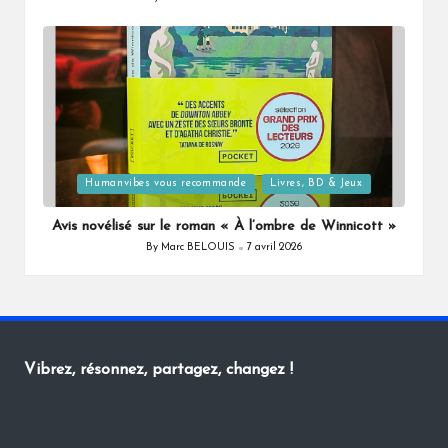
Posted
by
Posted
Humanvibes vous recommande
Livres, BD & Jeux
in
Avis novélisé sur le roman « À l’ombre de Winnicott »
By
Marc BELOUIS
7 avril 2026
Posted
by
Vibrez, résonnez, partagez, changez !