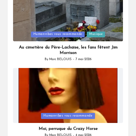
Posted
Humanvibes vous recommande
Musique
in
Au cimetière du Père-Lachaise, les fans fêtent Jim
Morrison
By
Marc BELOUIS
7 mai 2026
Posted
by
Posted
Humanvibes vous recommande
in
Moi, perruque du Crazy Horse
By
Marc BELOUIS
4 mai 2026