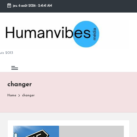
jeu. 6 août 2026
-
2:41:42 AM
Skip
to
content
M
is 2013
changer
B
Home
changer