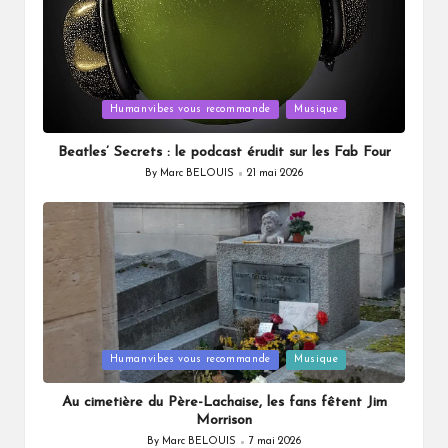
Posted
Humanvibes vous recommande
Musique
in
Beatles’ Secrets : le podcast érudit sur les Fab Four
By
Marc BELOUIS
21 mai 2026
Posted
by
Posted
Humanvibes vous recommande
Musique
in
Au cimetière du Père-Lachaise, les fans fêtent Jim
Morrison
By
Marc BELOUIS
7 mai 2026