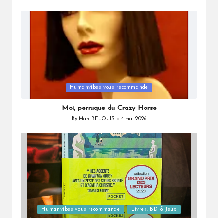
Posted
by
Posted
Humanvibes vous recommande
in
Moi, perruque du Crazy Horse
By
Marc BELOUIS
4 mai 2026
Posted
by
Posted
Humanvibes vous recommande
Livres, BD & Jeux