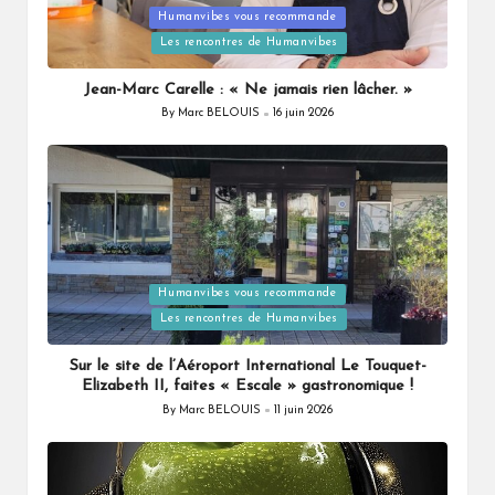
Humanvibes vous recommande
Posted
Les rencontres de Humanvibes
in
Jean-Marc Carelle : « Ne jamais rien lâcher. »
By
Marc BELOUIS
16 juin 2026
Posted
by
Humanvibes vous recommande
Posted
Les rencontres de Humanvibes
in
Sur le site de l’Aéroport International Le Touquet-
Elizabeth II, faites « Escale » gastronomique !
By
Marc BELOUIS
11 juin 2026
Posted
by