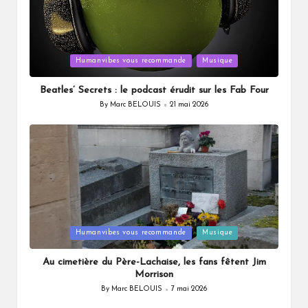
Posted
Humanvibes vous recommande
Musique
in
Beatles’ Secrets : le podcast érudit sur les Fab Four
By
Marc BELOUIS
21 mai 2026
Posted
by
Posted
Humanvibes vous recommande
Musique
in
Au cimetière du Père-Lachaise, les fans fêtent Jim
Morrison
By
Marc BELOUIS
7 mai 2026
Posted
by