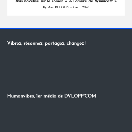
Avis novélisé sur le roman « À l’ombre de Winnicott »
By
Marc BELOUIS
7 avril 2026
Posted
by
Vibrez, résonnez, partagez, changez !
Humanvibes, 1er média de DVLOPP'COM