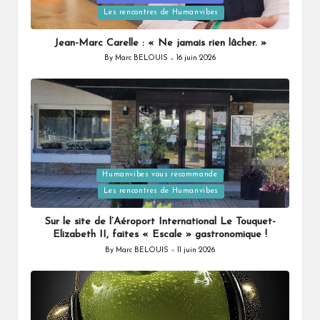
Les rencontres de Humanvibes
in
Jean-Marc Carelle : « Ne jamais rien lâcher. »
By
Marc BELOUIS
16 juin 2026
Posted
by
Humanvibes vous recommande
Posted
Les rencontres de Humanvibes
in
Sur le site de l’Aéroport International Le Touquet-
Elizabeth II, faites « Escale » gastronomique !
By
Marc BELOUIS
11 juin 2026
Posted
by