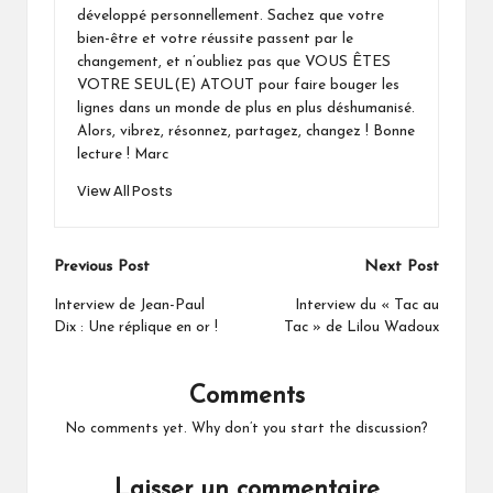
développé personnellement. Sachez que votre
bien-être et votre réussite passent par le
changement, et n’oubliez pas que VOUS ÊTES
VOTRE SEUL(E) ATOUT pour faire bouger les
lignes dans un monde de plus en plus déshumanisé.
Alors, vibrez, résonnez, partagez, changez ! Bonne
lecture ! Marc
View All Posts
Post
Previous Post
Next Post
navigation
Interview de Jean-Paul
Interview du « Tac au
Dix : Une réplique en or !
Tac » de Lilou Wadoux
Comments
No comments yet. Why don’t you start the discussion?
Laisser un commentaire