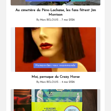
in
Au cimetière du Père-Lachaise, les fans fêtent Jim
Morrison
By
Marc BELOUIS
7 mai 2026
Posted
by
Posted
Humanvibes vous recommande
in
Moi, perruque du Crazy Horse
By
Marc BELOUIS
4 mai 2026
Posted
by