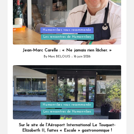
Posted
Humanvibes vous recommande
in
Les rencontres de Humanvibes
Jean-Marc Carelle : « Ne jamais rien lâcher. »
By
Marc BELOUIS
16 juin 2026
Posted
by
Posted
Humanvibes vous recommande
in
Les rencontres de Humanvibes
Sur le site de l’Aéroport International Le Touquet-
Elizabeth II, faites « Escale » gastronomique !