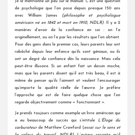
Je le mentionne un peu sur le manuel. C’est une question
de psychologie que l’on pose depuis presque 150 ans
avec William James
(philosophe et psychologue
américain né en 1842 et mort en 1910, NDLR)
. Il y a 2
manières d’avoir de la confiance en soi : on l’a
originellement, ou on l’a par les résultats que l’on obtient.
Pour des gens dans le premier cas, leurs parents leur ont
rabâché depuis leur enfance qu’ils sont géniaux, ou ils
ont un degré de confiance dès la naissance. Mais cela
peut-être illusoire. Si un enfant fait un dessin moche,
mais que les parents disent qu’il est très beau, il est à
même de penser qu’ils l’aiment et veulent l’encourager
qu’importe la qualité réelle de l’œuvre. Je préfère
l’approche qui est de faire quelque chose que l’on
regarde objectivement comme « fonctionnant ».
Je prends toujours comme exemple un livre américain qui
a eu beaucoup de succès qui s’intitule
L’Éloge du
carburateur
de Matthew Crawford (
essai sur le sens et
la valeur du travail, NDLR).
L’auteur raconte qu’il