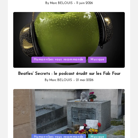
By
Marc BELOUIS
11 juin 2026
Posted
by
Posted
Humanvibes vous recommande
Musique
in
Beatles’ Secrets : le podcast érudit sur les Fab Four
By
Marc BELOUIS
21 mai 2026
Posted
by
Posted
Humanvibes vous recommande
Musique