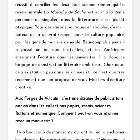
réussit à concilier les deux. Son second roman qui l’a
révélé, intitulé
La Maladie de Sachs,
est écrit à la 2eme
personne du singulier, dans la littérature, c’est plutôt
atypique. Pour des raisons politiques et sociales, c’est un
auteur qui a un vrai respect pour la culture populaire,
pour les gens de manière générale. Beaucoup plus jeune il
a passé un an aux États-Unis, et les Américains
enseignent l’écriture dans les universités. Il a donc ce
bagage de construction littéraire ambitieux. Chez nous,
cela existait un peu dans les années 70, ce n’est que très
récemment que l’on propose de vrais Masters d’écriture
créative.
Aux Forges de Vulcain , c’est une dizaine de publications
par an dans les collections papier,
e
ssais,
s
ciences,
f
ictions et numérique.
Comment
peut-on
vous étonner
avec un manuscrit ?
Il y a beaucoup de manuscrits qui ont du mal à enchaîner
les phrases, les paragraphes, les pages. Maintenant je