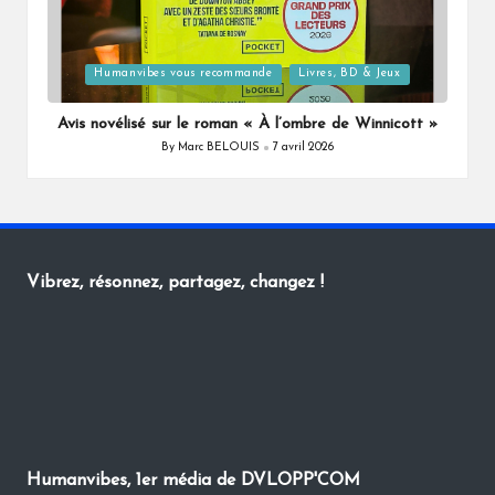
Posted
Humanvibes vous recommande
Livres, BD & Jeux
in
Avis novélisé sur le roman « À l’ombre de Winnicott »
By
Marc BELOUIS
7 avril 2026
Posted
by
Vibrez, résonnez, partagez, changez !
Humanvibes, 1er média de DVLOPP'COM